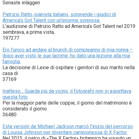
Senaste inläggen
Patrizio Ratto, pianista italiano, sorprende i giudici di
America’s Got Talent con un’enorme sorpresa.
L’audizione di Patrizio Ratto ad America’s Got Talent nel 2019
sembrava, a prima vista,
197277
Ero l’unico ad andare al brunch di compleanno di mia nonna –
dopo aver visto le sue lacrime, ho dato una lezione alla mia
famiglia.
La decisione di Lexie di ospitare i genitori di suo marito nella
casa di
37169
Inatteso… Guarda più da vicino, il fotografo non si aspettava
questa foto
Per la maggior parte delle coppie, il giorno del matrimonio è
considerato il giorno
36480
Esta versión de Michael Jackson marcó l’inizio del percorso
di Louisa Johnson per diventare campionessa di X Factor.
Nel 2015, il palco di «The X Factor» britannico ha vissuto un