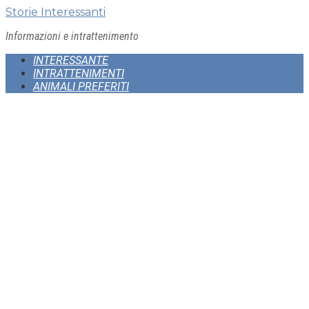
Skip
Storie Interessanti
to
Informazioni e intrattenimento
content
INTERESSANTE
INTRATTENIMENTI
ANIMALI PREFERITI