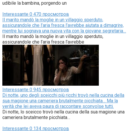
udibile la bambina, porgendo un
Interessante
0
470 просмотров
Il marito mandò la moglie in un villaggio sperduto,
assicurandole che l’aria fresca l’avrebbe aiutata a dimagrire,
mentre lui sognava una nuova vita con la giovane segretaria…
Il marito mandò la moglie in un villaggio sperduto,
assicurandole che l’aria fresca l’avrebbe
Interessante
0
945 просмотров
Di notte, uno degli sceicchi più ricchi trovò nella cucina della
sua magione una cameriera brutalmente picchiata… Ma la
verità che lei aveva paura di raccontare sconvolse tutti.
Di notte, lo sceicco trovò nella cucina della sua magione una
cameriera brutalmente picchiata…
Interessante
0
134 просмотров