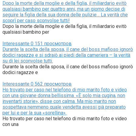
Dopo la morte della moglie e della figlia, il miliardario evitò
qualsiasi bambino per quattro anni, ma un giorno decise di
seguire la figlia della sua donna delle pulizie… La verità che
scoprì per caso sconvolse tutti!
Dopo la morte della moglie e della figlia, il miliardario evitò
qualsiasi bambino per
Interessante
0
151 просмотров
Durante la scelta della sposa, il cane del boss mafioso ignorò
dodici ragazze e si sdraiò ai piedi della cameriera – la verità
su di lei sconvolse tutti.
Durante la scelta della sposa, il cane del boss mafioso ignorò
dodici ragazze e
Interessante
0
562 просмотров
Ho trovato per caso nel telefono di mio marito foto e video
con una giovane donna bellissima. «È solo mia cugina, non
inventarti storie», disse con calma. Ma mio marito non
sospettava nemmeno quale vendetta avessi già preparato
per lui e per la sua «sorellina».
Ho trovato per caso nel telefono di mio marito foto e video
con una