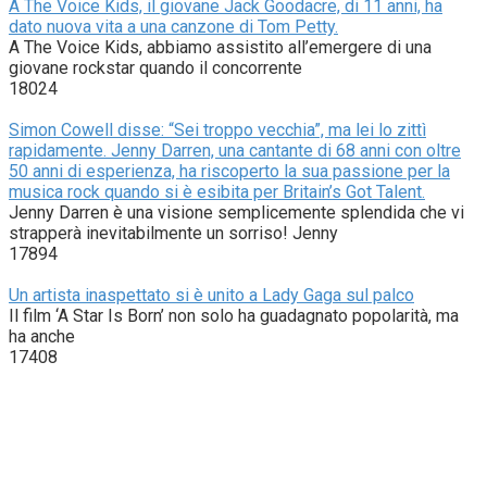
A The Voice Kids, il giovane Jack Goodacre, di 11 anni, ha
dato nuova vita a una canzone di Tom Petty.
A The Voice Kids, abbiamo assistito all’emergere di una
giovane rockstar quando il concorrente
18024
Simon Cowell disse: “Sei troppo vecchia”, ma lei lo zittì
rapidamente. Jenny Darren, una cantante di 68 anni con oltre
50 anni di esperienza, ha riscoperto la sua passione per la
musica rock quando si è esibita per Britain’s Got Talent.
Jenny Darren è una visione semplicemente splendida che vi
strapperà inevitabilmente un sorriso! Jenny
17894
Un artista inaspettato si è unito a Lady Gaga sul palco
Il film ‘A Star Is Born’ non solo ha guadagnato popolarità, ma
ha anche
17408