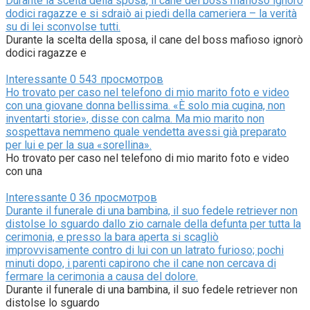
Durante la scelta della sposa, il cane del boss mafioso ignorò
dodici ragazze e si sdraiò ai piedi della cameriera – la verità
su di lei sconvolse tutti.
Durante la scelta della sposa, il cane del boss mafioso ignorò
dodici ragazze e
Interessante
0
543 просмотров
Ho trovato per caso nel telefono di mio marito foto e video
con una giovane donna bellissima. «È solo mia cugina, non
inventarti storie», disse con calma. Ma mio marito non
sospettava nemmeno quale vendetta avessi già preparato
per lui e per la sua «sorellina».
Ho trovato per caso nel telefono di mio marito foto e video
con una
Interessante
0
36 просмотров
Durante il funerale di una bambina, il suo fedele retriever non
distolse lo sguardo dallo zio carnale della defunta per tutta la
cerimonia, e presso la bara aperta si scagliò
improvvisamente contro di lui con un latrato furioso; pochi
minuti dopo, i parenti capirono che il cane non cercava di
fermare la cerimonia a causa del dolore.
Durante il funerale di una bambina, il suo fedele retriever non
distolse lo sguardo