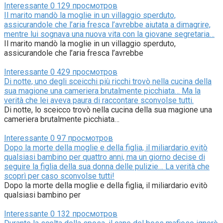
Interessante
0
129 просмотров
Il marito mandò la moglie in un villaggio sperduto,
assicurandole che l’aria fresca l’avrebbe aiutata a dimagrire,
mentre lui sognava una nuova vita con la giovane segretaria…
Il marito mandò la moglie in un villaggio sperduto,
assicurandole che l’aria fresca l’avrebbe
Interessante
0
429 просмотров
Di notte, uno degli sceicchi più ricchi trovò nella cucina della
sua magione una cameriera brutalmente picchiata… Ma la
verità che lei aveva paura di raccontare sconvolse tutti.
Di notte, lo sceicco trovò nella cucina della sua magione una
cameriera brutalmente picchiata…
Interessante
0
97 просмотров
Dopo la morte della moglie e della figlia, il miliardario evitò
qualsiasi bambino per quattro anni, ma un giorno decise di
seguire la figlia della sua donna delle pulizie… La verità che
scoprì per caso sconvolse tutti!
Dopo la morte della moglie e della figlia, il miliardario evitò
qualsiasi bambino per
Interessante
0
132 просмотров