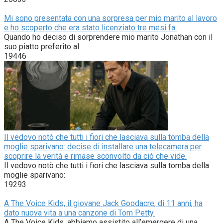
Mi sono presentata con una sorpresa per mio marito al lavoro
e ho scoperto che era stato licenziato tre mesi fa.
Quando ho deciso di sorprendere mio marito Jonathan con il
suo piatto preferito al
19446
Il vedovo notò che tutti i fiori che lasciava sulla tomba della
moglie sparivano: decise di installare una telecamera per
scoprire la verità e rimase sconvolto da ciò che vide.
Il vedovo notò che tutti i fiori che lasciava sulla tomba della
moglie sparivano:
19293
A The Voice Kids, il giovane Jack Goodacre, di 11 anni, ha
dato nuova vita a una canzone di Tom Petty.
A The Voice Kids, abbiamo assistito all’emergere di una