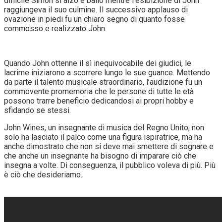
difficile Simon si alzò e ballò mentre l’esibizione di John
raggiungeva il suo culmine. Il successivo applauso di
ovazione in piedi fu un chiaro segno di quanto fosse
commosso e realizzato John.
Quando John ottenne il sì inequivocabile dei giudici, le
lacrime iniziarono a scorrere lungo le sue guance. Mettendo
da parte il talento musicale straordinario, l’audizione fu un
commovente promemoria che le persone di tutte le età
possono trarre beneficio dedicandosi ai propri hobby e
sfidando se stessi.
John Wines, un insegnante di musica del Regno Unito, non
solo ha lasciato il palco come una figura ispiratrice, ma ha
anche dimostrato che non si deve mai smettere di sognare e
che anche un insegnante ha bisogno di imparare ciò che
insegna a volte. Di conseguenza, il pubblico voleva di più. Più
è ciò che desideriamo.