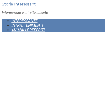
Skip
Storie Interessanti
to
Informazioni e intrattenimento
content
INTERESSANTE
INTRATTENIMENTI
ANIMALI PREFERITI