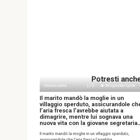
Potresti anch
Interessante
0
84 просмотров
Il marito mandò la moglie in un
villaggio sperduto, assicurandole ch
l’aria fresca l’avrebbe aiutata a
dimagrire, mentre lui sognava una
nuova vita con la giovane segretaria
Il marito mandò la moglie in un villaggio sperduto,
assicurandole che l’aria fresca l’avrebbe