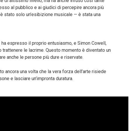
e di altissimo livello, ma ha anche infuso così tante
so al pubblico e ai giudici di percepire ancora più
 è stato solo un’esibizione musicale — è stata una
co ha espresso il proprio entusiasmo, e Simon Cowell,
to trattenere le lacrime. Questo momento è diventato un
re anche le persone più dure e riservate.
 ancora una volta che la vera forza dell’arte risiede
sone e lasciare un’impronta duratura.