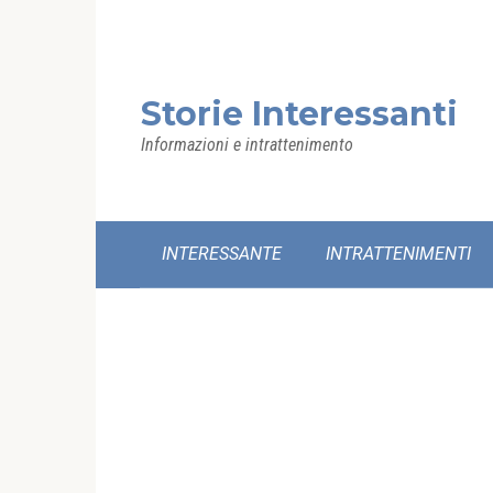
Skip
to
content
Storie Interessanti
Informazioni e intrattenimento
INTERESSANTE
INTRATTENIMENTI