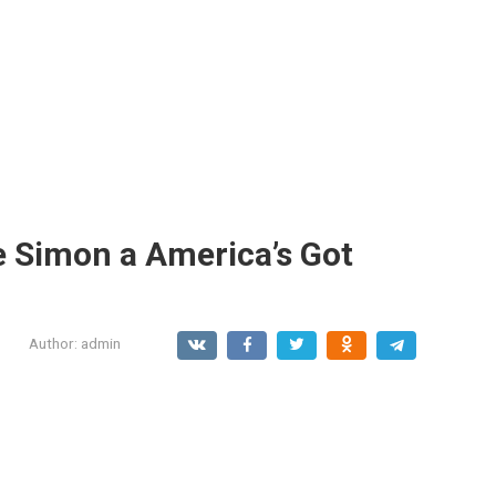
re Simon a America’s Got
Author:
admin