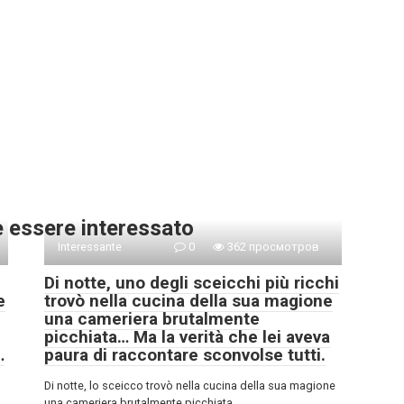
e essere interessato
Interessante
0
362 просмотров
Di notte, uno degli sceicchi più ricchi
e
trovò nella cucina della sua magione
una cameriera brutalmente
picchiata… Ma la verità che lei aveva
…
paura di raccontare sconvolse tutti.
Di notte, lo sceicco trovò nella cucina della sua magione
una cameriera brutalmente picchiata…