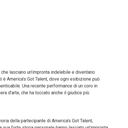
che lasciano un’impronta indelebile e diventano
i è America’s Got Talent, dove ogni esibizione può
enticabile. Una recente performance di un coro in
ra d’arte, che ha toccato anche il giudice più
ria della partecipante di America’s Got Talent,
 la sua forte storia personale hanno lasciato un’impronta