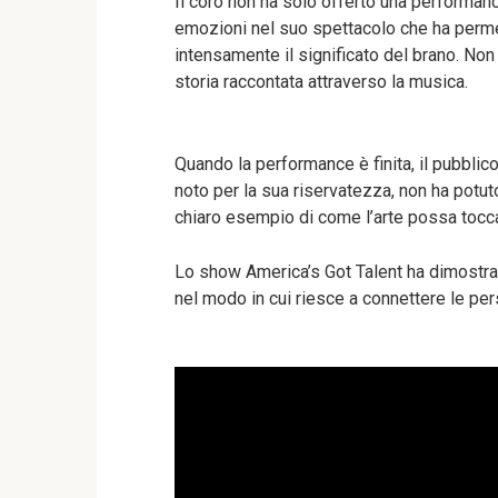
Il coro non ha solo offerto una performanc
emozioni nel suo spettacolo che ha permes
intensamente il significato del brano. Non
storia raccontata attraverso la musica.
Quando la performance è finita, il pubbli
noto per la sua riservatezza, non ha potu
chiaro esempio di come l’arte possa tocca
Lo show America’s Got Talent ha dimostrato
nel modo in cui riesce a connettere le per