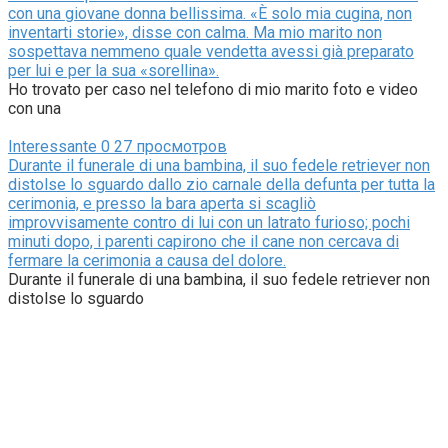
con una giovane donna bellissima. «È solo mia cugina, non
inventarti storie», disse con calma. Ma mio marito non
sospettava nemmeno quale vendetta avessi già preparato
per lui e per la sua «sorellina».
Ho trovato per caso nel telefono di mio marito foto e video
con una
Interessante
0
27 просмотров
Durante il funerale di una bambina, il suo fedele retriever non
distolse lo sguardo dallo zio carnale della defunta per tutta la
cerimonia, e presso la bara aperta si scagliò
improvvisamente contro di lui con un latrato furioso; pochi
minuti dopo, i parenti capirono che il cane non cercava di
fermare la cerimonia a causa del dolore.
Durante il funerale di una bambina, il suo fedele retriever non
distolse lo sguardo