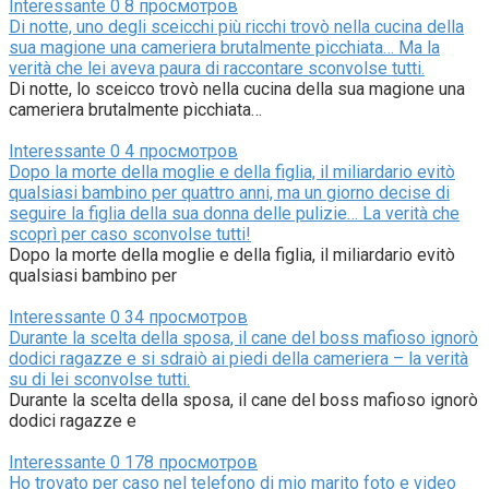
Interessante
0
8 просмотров
Di notte, uno degli sceicchi più ricchi trovò nella cucina della
sua magione una cameriera brutalmente picchiata… Ma la
verità che lei aveva paura di raccontare sconvolse tutti.
Di notte, lo sceicco trovò nella cucina della sua magione una
cameriera brutalmente picchiata…
Interessante
0
4 просмотров
Dopo la morte della moglie e della figlia, il miliardario evitò
qualsiasi bambino per quattro anni, ma un giorno decise di
seguire la figlia della sua donna delle pulizie… La verità che
scoprì per caso sconvolse tutti!
Dopo la morte della moglie e della figlia, il miliardario evitò
qualsiasi bambino per
Interessante
0
34 просмотров
Durante la scelta della sposa, il cane del boss mafioso ignorò
dodici ragazze e si sdraiò ai piedi della cameriera – la verità
su di lei sconvolse tutti.
Durante la scelta della sposa, il cane del boss mafioso ignorò
dodici ragazze e
Interessante
0
178 просмотров
Ho trovato per caso nel telefono di mio marito foto e video