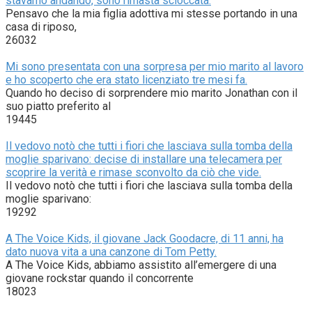
stavamo andando, sono rimasta scioccata.
Pensavo che la mia figlia adottiva mi stesse portando in una
casa di riposo,
26032
Mi sono presentata con una sorpresa per mio marito al lavoro
e ho scoperto che era stato licenziato tre mesi fa.
Quando ho deciso di sorprendere mio marito Jonathan con il
suo piatto preferito al
19445
Il vedovo notò che tutti i fiori che lasciava sulla tomba della
moglie sparivano: decise di installare una telecamera per
scoprire la verità e rimase sconvolto da ciò che vide.
Il vedovo notò che tutti i fiori che lasciava sulla tomba della
moglie sparivano:
19292
A The Voice Kids, il giovane Jack Goodacre, di 11 anni, ha
dato nuova vita a una canzone di Tom Petty.
A The Voice Kids, abbiamo assistito all’emergere di una
giovane rockstar quando il concorrente
18023