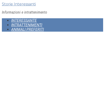
Skip
Storie Interessanti
to
Informazioni e intrattenimento
content
INTERESSANTE
INTRATTENIMENTI
ANIMALI PREFERITI