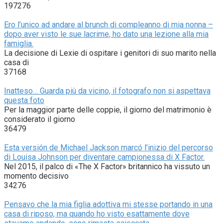
197276
Ero l’unico ad andare al brunch di compleanno di mia nonna –
dopo aver visto le sue lacrime, ho dato una lezione alla mia
famiglia.
La decisione di Lexie di ospitare i genitori di suo marito nella
casa di
37168
Inatteso… Guarda più da vicino, il fotografo non si aspettava
questa foto
Per la maggior parte delle coppie, il giorno del matrimonio è
considerato il giorno
36479
Esta versión de Michael Jackson marcó l’inizio del percorso
di Louisa Johnson per diventare campionessa di X Factor.
Nel 2015, il palco di «The X Factor» britannico ha vissuto un
momento decisivo
34276
Pensavo che la mia figlia adottiva mi stesse portando in una
casa di riposo, ma quando ho visto esattamente dove