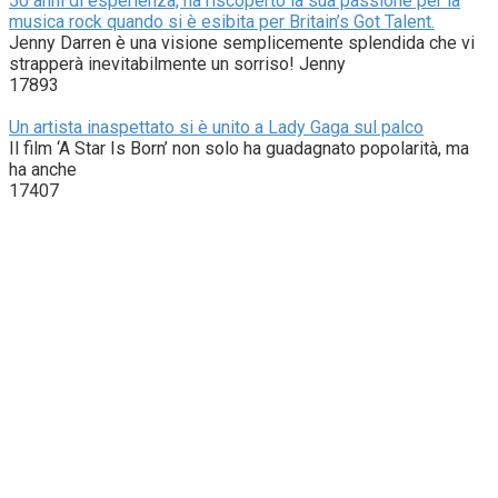
50 anni di esperienza, ha riscoperto la sua passione per la
musica rock quando si è esibita per Britain’s Got Talent.
Jenny Darren è una visione semplicemente splendida che vi
strapperà inevitabilmente un sorriso! Jenny
17893
Un artista inaspettato si è unito a Lady Gaga sul palco
Il film ‘A Star Is Born’ non solo ha guadagnato popolarità, ma
ha anche
17407