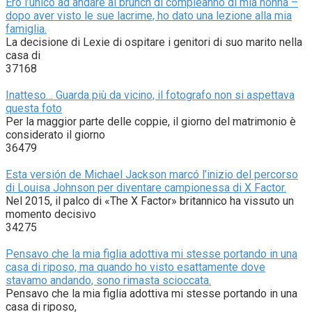
Ero l’unico ad andare al brunch di compleanno di mia nonna –
dopo aver visto le sue lacrime, ho dato una lezione alla mia
famiglia.
La decisione di Lexie di ospitare i genitori di suo marito nella
casa di
37168
Inatteso… Guarda più da vicino, il fotografo non si aspettava
questa foto
Per la maggior parte delle coppie, il giorno del matrimonio è
considerato il giorno
36479
Esta versión de Michael Jackson marcó l’inizio del percorso
di Louisa Johnson per diventare campionessa di X Factor.
Nel 2015, il palco di «The X Factor» britannico ha vissuto un
momento decisivo
34275
Pensavo che la mia figlia adottiva mi stesse portando in una
casa di riposo, ma quando ho visto esattamente dove
stavamo andando, sono rimasta scioccata.
Pensavo che la mia figlia adottiva mi stesse portando in una
casa di riposo,