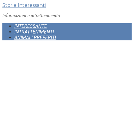
Skip
Storie Interessanti
to
Informazioni e intrattenimento
content
INTERESSANTE
INTRATTENIMENTI
ANIMALI PREFERITI