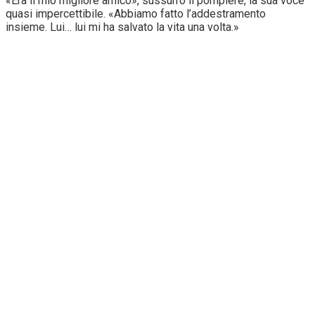
«Era il mio migliore amico», sussurrò il pompiere, la sua voce
quasi impercettibile. «Abbiamo fatto l’addestramento
insieme. Lui… lui mi ha salvato la vita una volta.»