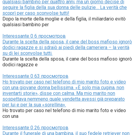
qualsiasi bambino per quattro anni, ma un giorno decise di
seguire la figlia della sua donna delle pulizie… La verità che
scoprì per caso sconvolse tutti!
Dopo la morte della moglie e della figlia, il miliardario evitò
qualsiasi bambino per
Interessante
0
6 просмотров
Durante la scelta della sposa, il cane del boss mafioso ignorò
dodici ragazze e si sdraiò ai piedi della cameriera – la verità
su di lei sconvolse tutti.
Durante la scelta della sposa, il cane del boss mafioso ignorò
dodici ragazze e
Interessante
0
63 просмотров
Ho trovato per caso nel telefono di mio marito foto e video
con una giovane donna bellissima. «È solo mia cugina, non
inventarti storie», disse con calma. Ma mio marito non
sospettava nemmeno quale vendetta avessi già preparato
per lui e per la sua «sorellina».
Ho trovato per caso nel telefono di mio marito foto e video
con una
Interessante
0
26 просмотров
Durante il funerale di una bambina, il suo fedele retriever non