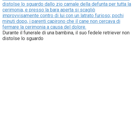
distolse lo sguardo dallo zio carnale della defunta per tutta la
cerimonia, e presso la bara aperta si scagliò
improvvisamente contro di lui con un latrato furioso; pochi
minuti dopo, i parenti capirono che il cane non cercava di
fermare la cerimonia a causa del dolore.
Durante il funerale di una bambina, il suo fedele retriever non
distolse lo sguardo