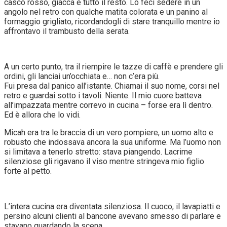
casco rosso, giacca e tutto il resto. Lo feci sedere in un
angolo nel retro con qualche matita colorata e un panino al
formaggio grigliato, ricordandogli di stare tranquillo mentre io
affrontavo il trambusto della serata.
A un certo punto, tra il riempire le tazze di caffè e prendere gli
ordini, gli lanciai un’occhiata e… non c’era più.
Fui presa dal panico all’istante. Chiamai il suo nome, corsi nel
retro e guardai sotto i tavoli. Niente. Il mio cuore batteva
all’impazzata mentre correvo in cucina – forse era lì dentro.
Ed è allora che lo vidi.
Micah era tra le braccia di un vero pompiere, un uomo alto e
robusto che indossava ancora la sua uniforme. Ma l’uomo non
si limitava a tenerlo stretto: stava piangendo. Lacrime
silenziose gli rigavano il viso mentre stringeva mio figlio
forte al petto.
L’intera cucina era diventata silenziosa. Il cuoco, il lavapiatti e
persino alcuni clienti al bancone avevano smesso di parlare e
stavano guardando la scena.