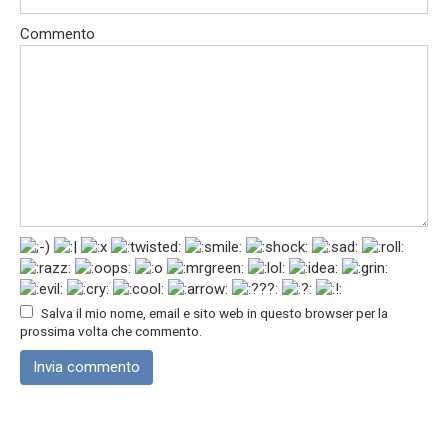
Commento
Salva il mio nome, email e sito web in questo browser per la
prossima volta che commento.