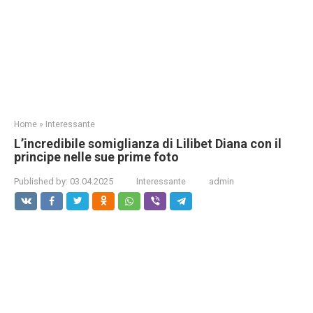
Home
»
Interessante
L’incredibile somiglianza di Lilibet Diana con il
principe nelle sue prime foto
Published by:
03.04.2025
Interessante
admin