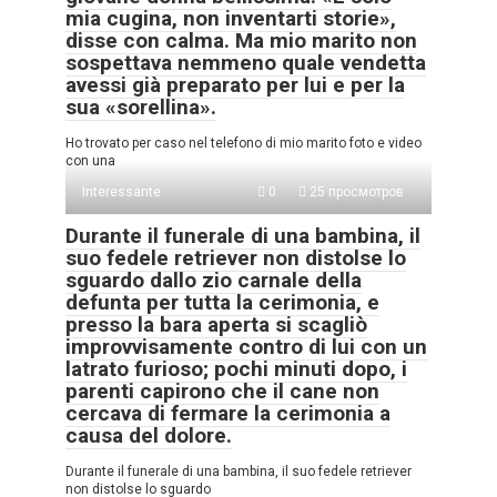
mia cugina, non inventarti storie»,
disse con calma. Ma mio marito non
sospettava nemmeno quale vendetta
avessi già preparato per lui e per la
sua «sorellina».
Ho trovato per caso nel telefono di mio marito foto e video
con una
Interessante
0
25 просмотров
Durante il funerale di una bambina, il
suo fedele retriever non distolse lo
sguardo dallo zio carnale della
defunta per tutta la cerimonia, e
presso la bara aperta si scagliò
improvvisamente contro di lui con un
latrato furioso; pochi minuti dopo, i
parenti capirono che il cane non
cercava di fermare la cerimonia a
causa del dolore.
Durante il funerale di una bambina, il suo fedele retriever
non distolse lo sguardo