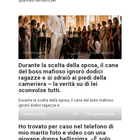
qualsiasi bambino per
Interessante
0
6 просмотров
Durante la scelta della sposa, il cane
del boss mafioso ignorò dodici
ragazze e si sdraiò ai piedi della
cameriera – la verità su di lei
sconvolse tutti.
Durante la scelta della sposa, il cane del boss mafioso
ignorò dodici ragazze e
Interessante
0
58 просмотров
Ho trovato per caso nel telefono di
mio marito foto e video con una
giovane donna bellissima. «È solo