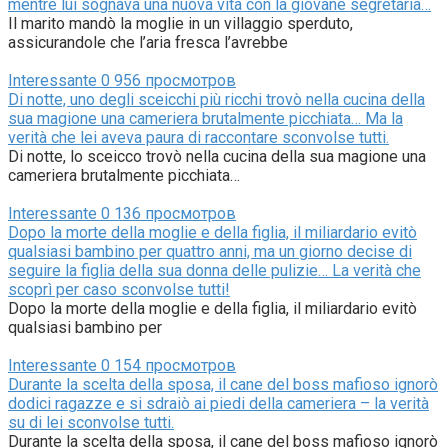
mentre lui sognava una nuova vita con la giovane segretaria…
Il marito mandò la moglie in un villaggio sperduto,
assicurandole che l’aria fresca l’avrebbe
Interessante
0
956 просмотров
Di notte, uno degli sceicchi più ricchi trovò nella cucina della
sua magione una cameriera brutalmente picchiata… Ma la
verità che lei aveva paura di raccontare sconvolse tutti.
Di notte, lo sceicco trovò nella cucina della sua magione una
cameriera brutalmente picchiata…
Interessante
0
136 просмотров
Dopo la morte della moglie e della figlia, il miliardario evitò
qualsiasi bambino per quattro anni, ma un giorno decise di
seguire la figlia della sua donna delle pulizie… La verità che
scoprì per caso sconvolse tutti!
Dopo la morte della moglie e della figlia, il miliardario evitò
qualsiasi bambino per
Interessante
0
154 просмотров
Durante la scelta della sposa, il cane del boss mafioso ignorò
dodici ragazze e si sdraiò ai piedi della cameriera – la verità
su di lei sconvolse tutti.
Durante la scelta della sposa, il cane del boss mafioso ignorò