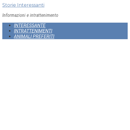
Skip
Storie Interessanti
to
Informazioni e intrattenimento
content
INTERESSANTE
INTRATTENIMENTI
ANIMALI PREFERITI