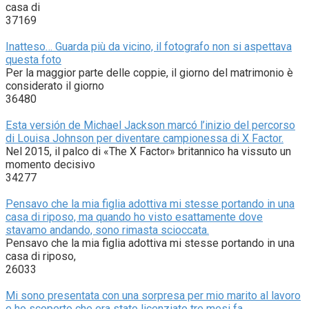
casa di
37169
Inatteso… Guarda più da vicino, il fotografo non si aspettava
questa foto
Per la maggior parte delle coppie, il giorno del matrimonio è
considerato il giorno
36480
Esta versión de Michael Jackson marcó l’inizio del percorso
di Louisa Johnson per diventare campionessa di X Factor.
Nel 2015, il palco di «The X Factor» britannico ha vissuto un
momento decisivo
34277
Pensavo che la mia figlia adottiva mi stesse portando in una
casa di riposo, ma quando ho visto esattamente dove
stavamo andando, sono rimasta scioccata.
Pensavo che la mia figlia adottiva mi stesse portando in una
casa di riposo,
26033
Mi sono presentata con una sorpresa per mio marito al lavoro
e ho scoperto che era stato licenziato tre mesi fa.