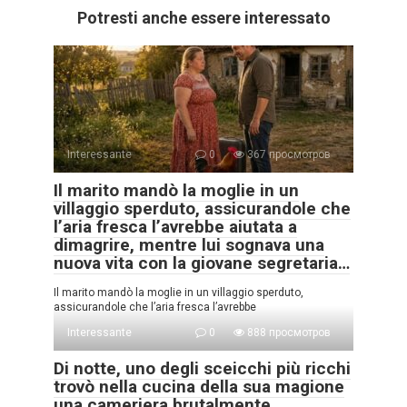
Potresti anche essere interessato
Interessante
0
367 просмотров
Il marito mandò la moglie in un
villaggio sperduto, assicurandole che
l’aria fresca l’avrebbe aiutata a
dimagrire, mentre lui sognava una
nuova vita con la giovane segretaria…
Il marito mandò la moglie in un villaggio sperduto,
assicurandole che l’aria fresca l’avrebbe
Interessante
0
888 просмотров
Di notte, uno degli sceicchi più ricchi
trovò nella cucina della sua magione
una cameriera brutalmente