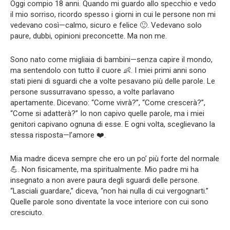
Oggi compio 18 anni. Quando mi guardo allo specchio e vedo
il mio sorriso, ricordo spesso i giorni in cui le persone non mi
vedevano così—calmo, sicuro e felice 🙂. Vedevano solo
paure, dubbi, opinioni preconcette. Ma non me.
Sono nato come migliaia di bambini—senza capire il mondo,
ma sentendolo con tutto il cuore 👶. I miei primi anni sono
stati pieni di sguardi che a volte pesavano più delle parole. Le
persone sussurravano spesso, a volte parlavano
apertamente. Dicevano: “Come vivrà?”, “Come crescerà?”,
“Come si adatterà?” Io non capivo quelle parole, ma i miei
genitori capivano ognuna di esse. E ogni volta, sceglievano la
stessa risposta—l’amore ❤️.
Mia madre diceva sempre che ero un po’ più forte del normale
💪. Non fisicamente, ma spiritualmente. Mio padre mi ha
insegnato a non avere paura degli sguardi delle persone.
“Lasciali guardare,” diceva, “non hai nulla di cui vergognarti.”
Quelle parole sono diventate la voce interiore con cui sono
cresciuto.