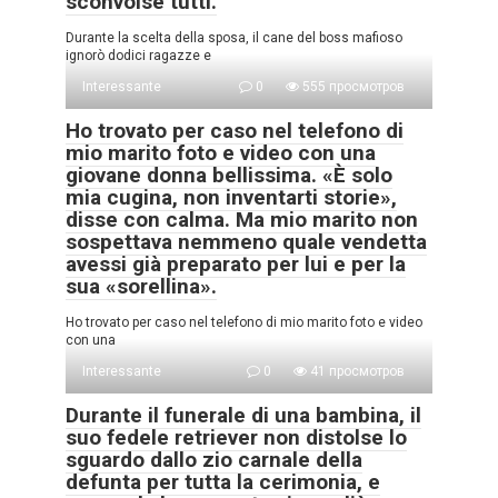
sconvolse tutti.
Durante la scelta della sposa, il cane del boss mafioso
ignorò dodici ragazze e
Interessante
0
555 просмотров
Ho trovato per caso nel telefono di
mio marito foto e video con una
giovane donna bellissima. «È solo
mia cugina, non inventarti storie»,
disse con calma. Ma mio marito non
sospettava nemmeno quale vendetta
avessi già preparato per lui e per la
sua «sorellina».
Ho trovato per caso nel telefono di mio marito foto e video
con una
Interessante
0
41 просмотров
Durante il funerale di una bambina, il
suo fedele retriever non distolse lo
sguardo dallo zio carnale della
defunta per tutta la cerimonia, e