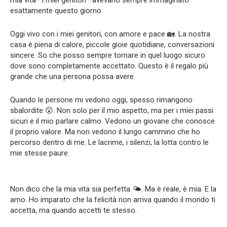
mia vita—i miei genitori—avevano sempre immaginato
esattamente questo giorno.
Oggi vivo con i miei genitori, con amore e pace 🏡. La nostra
casa è piena di calore, piccole gioie quotidiane, conversazioni
sincere. So che posso sempre tornare in quel luogo sicuro
dove sono completamente accettato. Questo è il regalo più
grande che una persona possa avere.
Quando le persone mi vedono oggi, spesso rimangono
sbalordite 😲. Non solo per il mio aspetto, ma per i miei passi
sicuri e il mio parlare calmo. Vedono un giovane che conosce
il proprio valore. Ma non vedono il lungo cammino che ho
percorso dentro di me. Le lacrime, i silenzi, la lotta contro le
mie stesse paure.
Non dico che la mia vita sia perfetta 🌤️. Ma è reale, è mia. E la
amo. Ho imparato che la felicità non arriva quando il mondo ti
accetta, ma quando accetti te stesso.