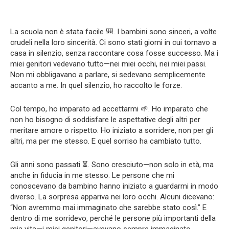
La scuola non è stata facile 🎒. I bambini sono sinceri, a volte
crudeli nella loro sincerità. Ci sono stati giorni in cui tornavo a
casa in silenzio, senza raccontare cosa fosse successo. Ma i
miei genitori vedevano tutto—nei miei occhi, nei miei passi.
Non mi obbligavano a parlare, si sedevano semplicemente
accanto a me. In quel silenzio, ho raccolto le forze.
Col tempo, ho imparato ad accettarmi 🌱. Ho imparato che
non ho bisogno di soddisfare le aspettative degli altri per
meritare amore o rispetto. Ho iniziato a sorridere, non per gli
altri, ma per me stesso. E quel sorriso ha cambiato tutto.
Gli anni sono passati ⏳. Sono cresciuto—non solo in età, ma
anche in fiducia in me stesso. Le persone che mi
conoscevano da bambino hanno iniziato a guardarmi in modo
diverso. La sorpresa appariva nei loro occhi. Alcuni dicevano:
“Non avremmo mai immaginato che sarebbe stato così.” E
dentro di me sorridevo, perché le persone più importanti della