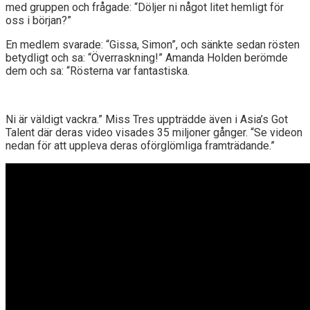
med gruppen och frågade: “Döljer ni något litet hemligt för
oss i början?”
En medlem svarade: “Gissa, Simon”, och sänkte sedan rösten
betydligt och sa: “Överraskning!” Amanda Holden berömde
dem och sa: “Rösterna var fantastiska.
Ni är väldigt vackra.” Miss Tres uppträdde även i Asia’s Got
Talent där deras video visades 35 miljoner gånger. “Se videon
nedan för att uppleva deras oförglömliga framträdande.”