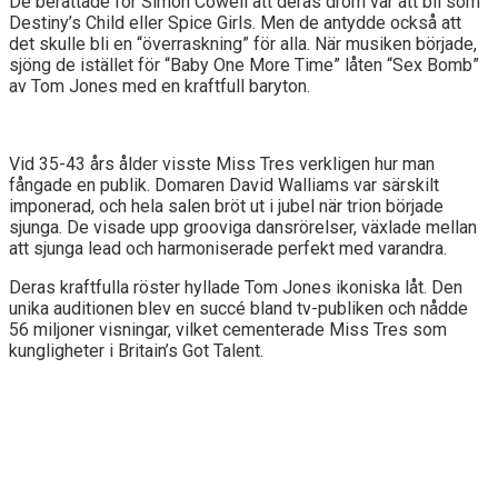
De berättade för Simon Cowell att deras dröm var att bli som
Destiny’s Child eller Spice Girls. Men de antydde också att
det skulle bli en “överraskning” för alla. När musiken började,
sjöng de istället för “Baby One More Time” låten “Sex Bomb”
av Tom Jones med en kraftfull baryton.
Vid 35-43 års ålder visste Miss Tres verkligen hur man
fångade en publik. Domaren David Walliams var särskilt
imponerad, och hela salen bröt ut i jubel när trion började
sjunga. De visade upp grooviga dansrörelser, växlade mellan
att sjunga lead och harmoniserade perfekt med varandra.
Deras kraftfulla röster hyllade Tom Jones ikoniska låt. Den
unika auditionen blev en succé bland tv-publiken och nådde
56 miljoner visningar, vilket cementerade Miss Tres som
kungligheter i Britain’s Got Talent.