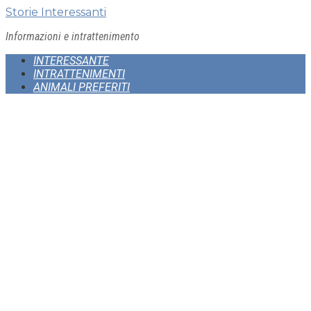
Skip
Storie Interessanti
to
Informazioni e intrattenimento
content
INTERESSANTE
INTRATTENIMENTI
ANIMALI PREFERITI