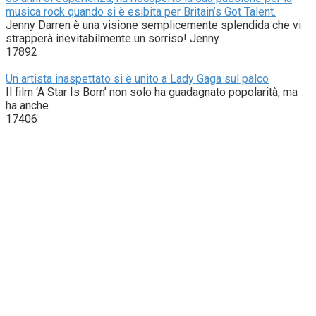
musica rock quando si è esibita per Britain’s Got Talent.
Jenny Darren è una visione semplicemente splendida che vi
strapperà inevitabilmente un sorriso! Jenny
17892
Un artista inaspettato si è unito a Lady Gaga sul palco
Il film ‘A Star Is Born’ non solo ha guadagnato popolarità, ma
ha anche
17406