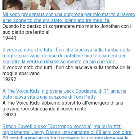
Mi sono presentata con una sorpresa per mio marito al lavoro
e ho scoperto che era stato licenziato tre mesi fa.
Quando ho deciso di sorprendere mio marito Jonathan con il
suo piatto preferito al
19441
Il vedovo notò che tutti i fiori che lasciava sulla tomba della
moglie sparivano: decise di installare una telecamera per
scoprire la verità e rimase sconvolto da ciò che vide.
Il vedovo notò che tutti i fiori che lasciava sulla tomba della
moglie sparivano:
19292
A The Voice Kids, il giovane Jack Goodacre, di 11 anni, ha
dato nuova vita a una canzone di Tom Petty.
A The Voice Kids, abbiamo assistito all’emergere di una
giovane rockstar quando il concorrente
18023
Simon Cowell disse: “Sei troppo vecchia”, ma lei lo zittì
rapidamente. Jenny Darren, una cantante di 68 anni con oltre
50 anni di esperienza, ha riscoperto la sua passione per la