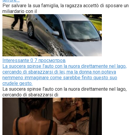
Per salvare la sua famiglia, la ragazza accettò di sposare un
miliardario con il
Interessante
0
7 просмотров
La suocera spinse l’auto con la nuora direttamente nel lago,
cercando di sbarazzarsi di lei, ma la donna non poteva
nemmeno immaginare come sarebbe finito questo suo
crudele gesto.
La suocera spinse l’auto con la nuora direttamente nel lago,
cercando di sbarazzarsi di