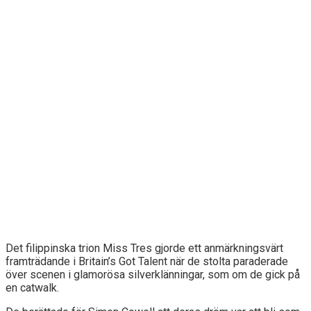
Det filippinska trion Miss Tres gjorde ett anmärkningsvärt
framträdande i Britain’s Got Talent när de stolta paraderade
över scenen i glamorösa silverklänningar, som om de gick på
en catwalk.