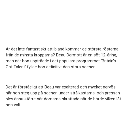
Är det inte fantastiskt att ibland kommer de största rösterna
från de minsta kropparna? Beau Dermott är en söt 12-åring,
men när hon uppträdde i det populära programmet ‘Britain’s
Got Talent’ fyllde hon definitivt den stora scenen.
Det är förståeligt att Beau var exalterad och mycket nervös
när hon steg upp på scenen under strålkastarna, och pressen
blev ännu större när domarna skrattade när de hörde vilken låt
hon valt.