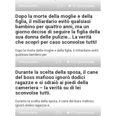
Interessante
0
46 просмотров
Dopo la morte della moglie e della
figlia, il miliardario evitò qualsiasi
bambino per quattro anni, ma un
giorno decise di seguire la figlia della
sua donna delle pulizie… La verità
che scoprì per caso sconvolse tutti!
Dopo la morte della moglie e della figlia, il miliardario evitò
qualsiasi bambino per
Interessante
0
103 просмотров
Durante la scelta della sposa, il cane
del boss mafioso ignorò dodici
ragazze e si sdraiò ai piedi della
cameriera – la verità su di lei
sconvolse tutti.
Durante la scelta della sposa, il cane del boss mafioso
ignorò dodici ragazze e
Interessante
0
479 просмотров