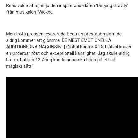
Beau valde att sjunga den inspirerande låten ‘Defying Gravity’
från musikalen ‘Wicked’.
Men trots pressen levererade Beau en prestation som de
aldrig kommer att glömma. DE MEST EMOTIONELLA
AUDITIONERNA NÅGONSIN! | Global Factor X. Ditt låtval kräver
en underbar röst och exceptionell känslighet. Jag skulle aldrig
ha trott att en 12-åring kunde behärska båda på ett så
magiskt sätt!