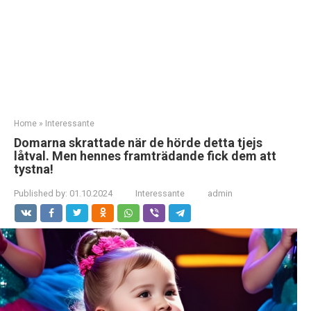
Home
»
Interessante
Domarna skrattade när de hörde detta tjejs
låtval. Men hennes framträdande fick dem att
tystna!
Published by:
01.10.2024
Interessante
admin