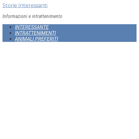
Skip
Storie Interessanti
to
Informazioni e intrattenimento
content
INTERESSANTE
INTRATTENIMENTI
ANIMALI PREFERITI