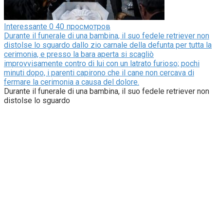
Interessante
0
40 просмотров
Durante il funerale di una bambina, il suo fedele retriever non
distolse lo sguardo dallo zio carnale della defunta per tutta la
cerimonia, e presso la bara aperta si scagliò
improvvisamente contro di lui con un latrato furioso; pochi
minuti dopo, i parenti capirono che il cane non cercava di
fermare la cerimonia a causa del dolore.
Durante il funerale di una bambina, il suo fedele retriever non
distolse lo sguardo