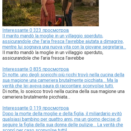
Interessante
0
323 просмотров
Il marito mandò la moglie in un villaggio sperduto,
assicurandole che l’aria fresca l’avrebbe aiutata a dimagrire,
mentre lui sognava una nuova vita con la giovane segretaria…
Il marito mandò la moglie in un villaggio sperduto,
assicurandole che l’aria fresca l’avrebbe
Interessante
0
835 просмотров
Di notte, uno degli sceicchi più ricchi trovò nella cucina della
sua magione una cameriera brutalmente picchiata… Ma la
verità che lei aveva paura di raccontare sconvolse tutti.
Di notte, lo sceicco trovò nella cucina della sua magione una
cameriera brutalmente picchiata…
Interessante
0
119 просмотров
Dopo la morte della moglie e della figlia, il miliardario evitò
qualsiasi bambino per quattro anni, ma un giorno decise di
seguire la figlia della sua donna delle pulizie… La verità che
scoprì per caso sconvolse tutti!