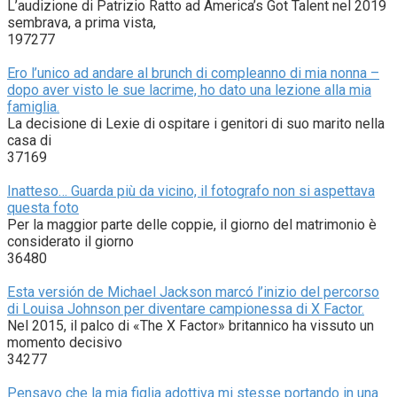
L’audizione di Patrizio Ratto ad America’s Got Talent nel 2019
sembrava, a prima vista,
197277
Ero l’unico ad andare al brunch di compleanno di mia nonna –
dopo aver visto le sue lacrime, ho dato una lezione alla mia
famiglia.
La decisione di Lexie di ospitare i genitori di suo marito nella
casa di
37169
Inatteso… Guarda più da vicino, il fotografo non si aspettava
questa foto
Per la maggior parte delle coppie, il giorno del matrimonio è
considerato il giorno
36480
Esta versión de Michael Jackson marcó l’inizio del percorso
di Louisa Johnson per diventare campionessa di X Factor.
Nel 2015, il palco di «The X Factor» britannico ha vissuto un
momento decisivo
34277
Pensavo che la mia figlia adottiva mi stesse portando in una