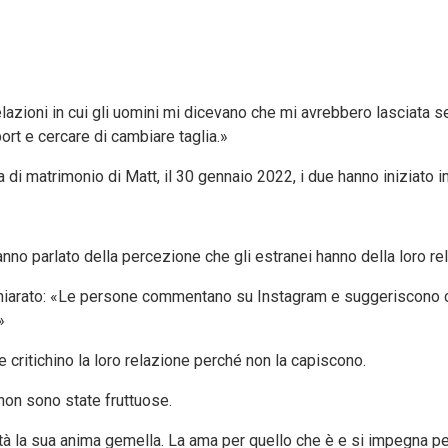
o relazioni in cui gli uomini mi dicevano che mi avrebbero lasciata
port e cercare di cambiare taglia.»
 di matrimonio di Matt, il 30 gennaio 2022, i due hanno iniziato i
nno parlato della percezione che gli estranei hanno della loro re
chiarato: «Le persone commentano su Instagram e suggeriscono ch
»
 critichino la loro relazione perché non la capiscono.
 non sono state fruttuose.
altà la sua anima gemella. La ama per quello che è e si impegna per