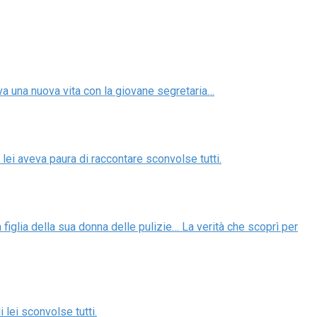
ava una nuova vita con la giovane segretaria…
 lei aveva paura di raccontare sconvolse tutti.
a figlia della sua donna delle pulizie… La verità che scoprì per
 lei sconvolse tutti.