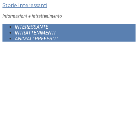
Skip
Storie Interessanti
to
Informazioni e intrattenimento
content
INTERESSANTE
INTRATTENIMENTI
ANIMALI PREFERITI