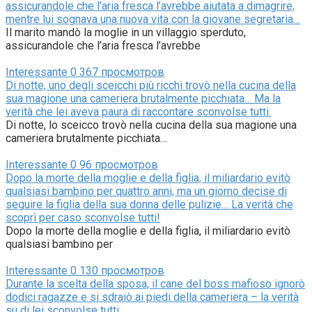
assicurandole che l’aria fresca l’avrebbe aiutata a dimagrire,
mentre lui sognava una nuova vita con la giovane segretaria…
Il marito mandò la moglie in un villaggio sperduto,
assicurandole che l’aria fresca l’avrebbe
Interessante
0
367 просмотров
Di notte, uno degli sceicchi più ricchi trovò nella cucina della
sua magione una cameriera brutalmente picchiata… Ma la
verità che lei aveva paura di raccontare sconvolse tutti.
Di notte, lo sceicco trovò nella cucina della sua magione una
cameriera brutalmente picchiata…
Interessante
0
96 просмотров
Dopo la morte della moglie e della figlia, il miliardario evitò
qualsiasi bambino per quattro anni, ma un giorno decise di
seguire la figlia della sua donna delle pulizie… La verità che
scoprì per caso sconvolse tutti!
Dopo la morte della moglie e della figlia, il miliardario evitò
qualsiasi bambino per
Interessante
0
130 просмотров
Durante la scelta della sposa, il cane del boss mafioso ignorò
dodici ragazze e si sdraiò ai piedi della cameriera – la verità
su di lei sconvolse tutti.