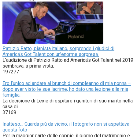
Patrizio Ratto, pianista italiano, sorprende i giudici di
America’s Got Talent con un’enorme sorpresa.
L’audizione di Patrizio Ratto ad America’s Got Talent nel 2019
sembrava, a prima vista,
197277
Ero l’unico ad andare al brunch di compleanno di mia nonna –
dopo aver visto le sue lacrime, ho dato una lezione alla mia
famiglia.
La decisione di Lexie di ospitare i genitori di suo marito nella
casa di
37169
Inatteso… Guarda più da vicino, il fotografo non si aspettava
questa foto
Per la maggior parte delle coppie, il giorno del matrimonio è