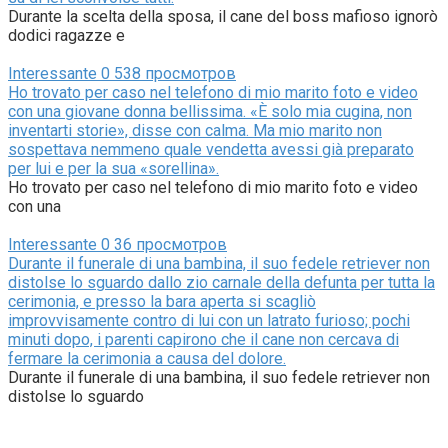
Durante la scelta della sposa, il cane del boss mafioso ignorò
dodici ragazze e
Interessante
0
538 просмотров
Ho trovato per caso nel telefono di mio marito foto e video
con una giovane donna bellissima. «È solo mia cugina, non
inventarti storie», disse con calma. Ma mio marito non
sospettava nemmeno quale vendetta avessi già preparato
per lui e per la sua «sorellina».
Ho trovato per caso nel telefono di mio marito foto e video
con una
Interessante
0
36 просмотров
Durante il funerale di una bambina, il suo fedele retriever non
distolse lo sguardo dallo zio carnale della defunta per tutta la
cerimonia, e presso la bara aperta si scagliò
improvvisamente contro di lui con un latrato furioso; pochi
minuti dopo, i parenti capirono che il cane non cercava di
fermare la cerimonia a causa del dolore.
Durante il funerale di una bambina, il suo fedele retriever non
distolse lo sguardo