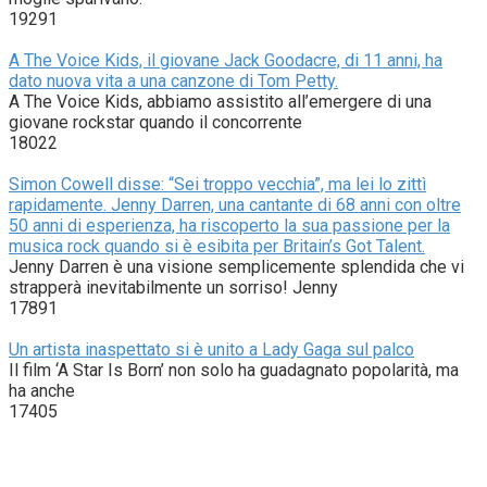
19291
A The Voice Kids, il giovane Jack Goodacre, di 11 anni, ha
dato nuova vita a una canzone di Tom Petty.
A The Voice Kids, abbiamo assistito all’emergere di una
giovane rockstar quando il concorrente
18022
Simon Cowell disse: “Sei troppo vecchia”, ma lei lo zittì
rapidamente. Jenny Darren, una cantante di 68 anni con oltre
50 anni di esperienza, ha riscoperto la sua passione per la
musica rock quando si è esibita per Britain’s Got Talent.
Jenny Darren è una visione semplicemente splendida che vi
strapperà inevitabilmente un sorriso! Jenny
17891
Un artista inaspettato si è unito a Lady Gaga sul palco
Il film ‘A Star Is Born’ non solo ha guadagnato popolarità, ma
ha anche
17405