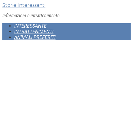
Skip
Storie Interessanti
to
Informazioni e intrattenimento
content
INTERESSANTE
INTRATTENIMENTI
ANIMALI PREFERITI