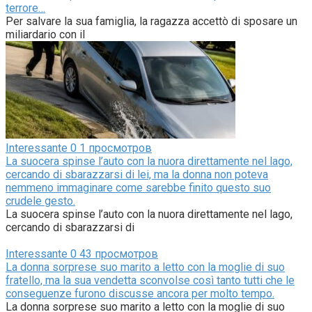
terrore…
Per salvare la sua famiglia, la ragazza accettò di sposare un
miliardario con il
Interessante
0
1 просмотров
La suocera spinse l’auto con la nuora direttamente nel lago,
cercando di sbarazzarsi di lei, ma la donna non poteva
nemmeno immaginare come sarebbe finito questo suo
crudele gesto.
La suocera spinse l’auto con la nuora direttamente nel lago,
cercando di sbarazzarsi di
Interessante
0
43 просмотров
La donna sorprese suo marito a letto con la moglie di suo
fratello, ma la sua vendetta sconvolse così tanto tutti che le
conseguenze furono discusse ancora per molto tempo.
La donna sorprese suo marito a letto con la moglie di suo