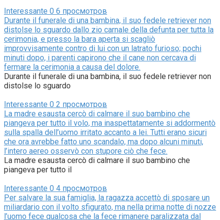
Interessante
0
6 просмотров
Durante il funerale di una bambina, il suo fedele retriever non
distolse lo sguardo dallo zio carnale della defunta per tutta la
cerimonia, e presso la bara aperta si scagliò
improvvisamente contro di lui con un latrato furioso; pochi
minuti dopo, i parenti capirono che il cane non cercava di
fermare la cerimonia a causa del dolore.
Durante il funerale di una bambina, il suo fedele retriever non
distolse lo sguardo
Interessante
0
2 просмотров
La madre esausta cercò di calmare il suo bambino che
piangeva per tutto il volo, ma inaspettatamente si addormentò
sulla spalla dell’uomo irritato accanto a lei. Tutti erano sicuri
che ora avrebbe fatto uno scandalo, ma dopo alcuni minuti,
l’intero aereo osservò con stupore ciò che fece.
La madre esausta cercò di calmare il suo bambino che
piangeva per tutto il
Interessante
0
4 просмотров
Per salvare la sua famiglia, la ragazza accettò di sposare un
miliardario con il volto sfigurato, ma nella prima notte di nozze
l’uomo fece qualcosa che la fece rimanere paralizzata dal