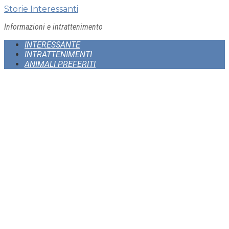
Skip
Storie Interessanti
to
Informazioni e intrattenimento
content
INTERESSANTE
INTRATTENIMENTI
ANIMALI PREFERITI