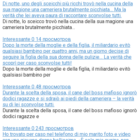
Di notte, uno degli sceicchi più ricchi trovò nella cucina della
sua magione una cameriera brutalmente picchiata… Ma la
verità che lei aveva paura di raccontare sconvolse tutti.
Di notte, lo sceicco trovò nella cucina della sua magione una
cameriera brutalmente picchiata…
Interessante
0
14 просмотров
Dopo la morte della moglie e della figlia, il miliardario evitò
qualsiasi bambino per quattro anni, ma un giorno decise di
seguire la figlia della sua donna delle pulizie… La verità che
scoprì per caso sconvolse tutti!
Dopo la morte della moglie e della figlia, il miliardario evitò
qualsiasi bambino per
Interessante
0
48 просмотров
Durante la scelta della sposa, il cane del boss mafioso ignorò
dodici ragazze e si sdraiò ai piedi della cameriera – la verità
su di lei sconvolse tutti.
Durante la scelta della sposa, il cane del boss mafioso ignorò
dodici ragazze e
Interessante
0
243 просмотров
Ho trovato per caso nel telefono di mio marito foto e video