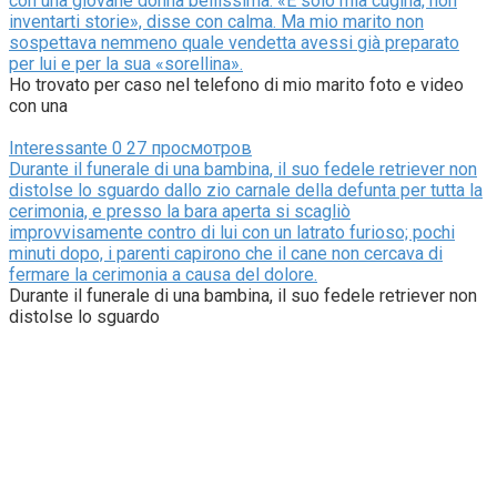
con una giovane donna bellissima. «È solo mia cugina, non
inventarti storie», disse con calma. Ma mio marito non
sospettava nemmeno quale vendetta avessi già preparato
per lui e per la sua «sorellina».
Ho trovato per caso nel telefono di mio marito foto e video
con una
Interessante
0
27 просмотров
Durante il funerale di una bambina, il suo fedele retriever non
distolse lo sguardo dallo zio carnale della defunta per tutta la
cerimonia, e presso la bara aperta si scagliò
improvvisamente contro di lui con un latrato furioso; pochi
minuti dopo, i parenti capirono che il cane non cercava di
fermare la cerimonia a causa del dolore.
Durante il funerale di una bambina, il suo fedele retriever non
distolse lo sguardo