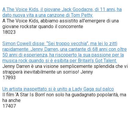
A The Voice Kids, il giovane Jack Goodacre, di 11 anni, ha
dato nuova vita a una canzone di Tom Petty.
A The Voice Kids, abbiamo assistito all’emergere di una
giovane rockstar quando il concorrente
18023
Simon Cowell disse: “Sei troppo vecchia”, ma lei lo zittì
rapidamente. Jenny Darren, una cantante di 68 anni con oltre
50 anni di esperienza, ha riscoperto la sua passione per la
musica rock quando si è esibita per Britain’s Got Talent.
Jenny Darren è una visione semplicemente splendida che vi
strapperà inevitabilmente un sorriso! Jenny
17893
Un artista inaspettato si è unito a Lady Gaga sul palco
Il film ‘A Star Is Born’ non solo ha guadagnato popolarità, ma
ha anche
17407