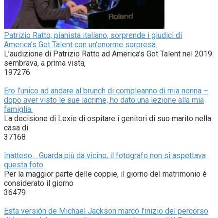
Patrizio Ratto, pianista italiano, sorprende i giudici di
America’s Got Talent con un’enorme sorpresa.
L’audizione di Patrizio Ratto ad America’s Got Talent nel 2019
sembrava, a prima vista,
197276
Ero l’unico ad andare al brunch di compleanno di mia nonna –
dopo aver visto le sue lacrime, ho dato una lezione alla mia
famiglia.
La decisione di Lexie di ospitare i genitori di suo marito nella
casa di
37168
Inatteso… Guarda più da vicino, il fotografo non si aspettava
questa foto
Per la maggior parte delle coppie, il giorno del matrimonio è
considerato il giorno
36479
Esta versión de Michael Jackson marcó l’inizio del percorso