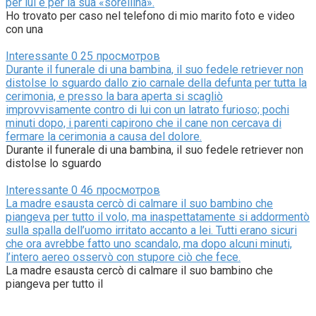
per lui e per la sua «sorellina».
Ho trovato per caso nel telefono di mio marito foto e video
con una
Interessante
0
25 просмотров
Durante il funerale di una bambina, il suo fedele retriever non
distolse lo sguardo dallo zio carnale della defunta per tutta la
cerimonia, e presso la bara aperta si scagliò
improvvisamente contro di lui con un latrato furioso; pochi
minuti dopo, i parenti capirono che il cane non cercava di
fermare la cerimonia a causa del dolore.
Durante il funerale di una bambina, il suo fedele retriever non
distolse lo sguardo
Interessante
0
46 просмотров
La madre esausta cercò di calmare il suo bambino che
piangeva per tutto il volo, ma inaspettatamente si addormentò
sulla spalla dell’uomo irritato accanto a lei. Tutti erano sicuri
che ora avrebbe fatto uno scandalo, ma dopo alcuni minuti,
l’intero aereo osservò con stupore ciò che fece.
La madre esausta cercò di calmare il suo bambino che
piangeva per tutto il