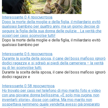
Interessante
0
4 просмотров
Dopo la morte della moglie e della figlia, il miliardario evitò
qualsiasi bambino per quattro anni, ma un giorno decise di
seguire la figlia della sua donna delle pulizie… La verità che
scoprì per caso sconvolse tutti!
Dopo la morte della moglie e della figlia, il miliardario evitò
qualsiasi bambino per
Interessante
0
6 просмотров
Durante la scelta della sposa, il cane del boss mafioso ignorò
dodici ragazze e si sdraiò ai piedi della cameriera – la verità
su di lei sconvolse tutti.
Durante la scelta della sposa, il cane del boss mafioso ignorò
dodici ragazze e
Interessante
0
58 просмотров
Ho trovato per caso nel telefono di mio marito foto e video
con una giovane donna bellissima. «È solo mia cugina, non
inventarti storie», disse con calma. Ma mio marito non
sospettava nemmeno quale vendetta avessi già preparato