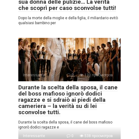
sua donna delle pulizie… La verità
che scoprì per caso sconvolse tutti!
Dopo la morte della moglie e della figlia, il miliardario evitò
qualsiasi bambino per
Interessante
0
130 просмотров
Durante la scelta della sposa, il cane
del boss mafioso ignorò dodici
ragazze e si sdraiò ai piedi della
cameriera – la verità su di lei
sconvolse tutti.
Durante la scelta della sposa, il cane del boss mafioso
ignorò dodici ragazze e
Interessante
0
538 просмотров