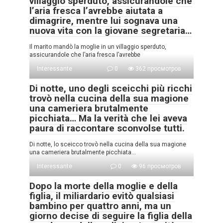
villaggio sperduto, assicurandole che
l’aria fresca l’avrebbe aiutata a
dimagrire, mentre lui sognava una
nuova vita con la giovane segretaria…
Il marito mandò la moglie in un villaggio sperduto,
assicurandole che l’aria fresca l’avrebbe
Interessante
0
362 просмотров
Di notte, uno degli sceicchi più ricchi
trovò nella cucina della sua magione
una cameriera brutalmente
picchiata… Ma la verità che lei aveva
paura di raccontare sconvolse tutti.
Di notte, lo sceicco trovò nella cucina della sua magione
una cameriera brutalmente picchiata…
Interessante
0
96 просмотров
Dopo la morte della moglie e della
figlia, il miliardario evitò qualsiasi
bambino per quattro anni, ma un
giorno decise di seguire la figlia della