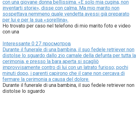
con una giovane donna bellissima. «È solo mia cugina, non
inventarti storie», disse con calma. Ma mio marito non
sospettava nemmeno quale vendetta avessi già preparato
per lui e per la sua «sorellina».
Ho trovato per caso nel telefono di mio marito foto e video
con una
Interessante
0
27 просмотров
Durante il funerale di una bambina, il suo fedele retriever non
distolse lo sguardo dallo zio carnale della defunta per tutta la
cerimonia, e presso la bara aperta si scagliò
improvvisamente contro di lui con un latrato furioso; pochi
minuti dopo, i parenti capirono che il cane non cercava di
fermare la cerimonia a causa del dolore.
Durante il funerale di una bambina, il suo fedele retriever non
distolse lo sguardo