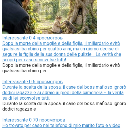
Interessante
0
4 просмотров
Dopo la morte della moglie e della figlia, il miliardario evitò
qualsiasi bambino per quattro anni, ma un giorno decise di
seguire la figlia della sua donna delle pulizie… La verità che
scoprì per caso sconvolse tutti!
Dopo la morte della moglie e della figlia, il miliardario evitò
qualsiasi bambino per
Interessante
0
6 просмотров
Durante la scelta della sposa, il cane del boss mafioso ignorò
dodici ragazze e si sdraiò ai piedi della cameriera – la verità
su di lei sconvolse tutti.
Durante la scelta della sposa, il cane del boss mafioso ignorò
dodici ragazze e
Interessante
0
70 просмотров
Ho trovato per caso nel telefono di mio marito foto e video