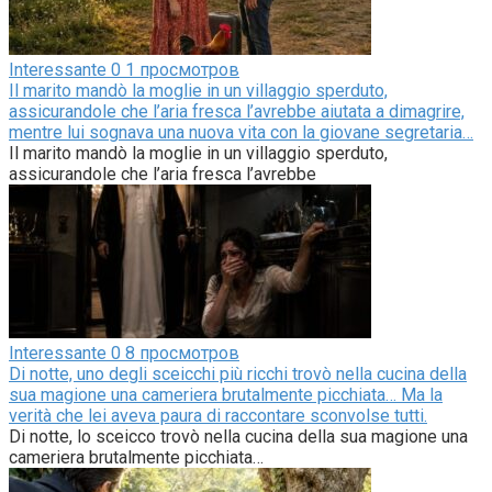
Interessante
0
1 просмотров
Il marito mandò la moglie in un villaggio sperduto,
assicurandole che l’aria fresca l’avrebbe aiutata a dimagrire,
mentre lui sognava una nuova vita con la giovane segretaria…
Il marito mandò la moglie in un villaggio sperduto,
assicurandole che l’aria fresca l’avrebbe
Interessante
0
8 просмотров
Di notte, uno degli sceicchi più ricchi trovò nella cucina della
sua magione una cameriera brutalmente picchiata… Ma la
verità che lei aveva paura di raccontare sconvolse tutti.
Di notte, lo sceicco trovò nella cucina della sua magione una
cameriera brutalmente picchiata…