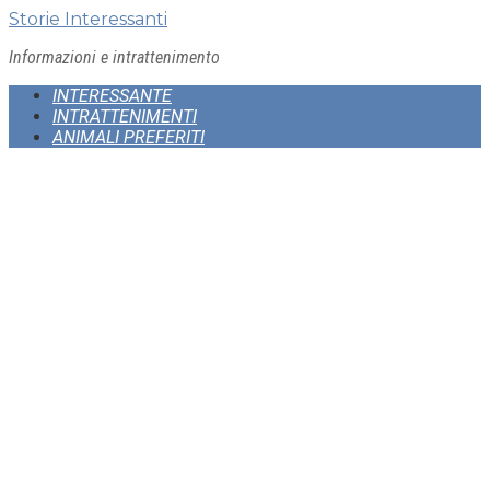
Skip
Storie Interessanti
to
Informazioni e intrattenimento
content
INTERESSANTE
INTRATTENIMENTI
ANIMALI PREFERITI