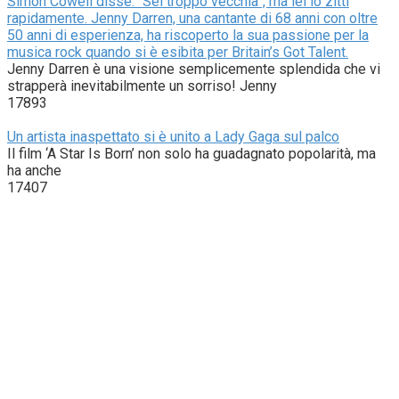
Simon Cowell disse: “Sei troppo vecchia”, ma lei lo zittì
rapidamente. Jenny Darren, una cantante di 68 anni con oltre
50 anni di esperienza, ha riscoperto la sua passione per la
musica rock quando si è esibita per Britain’s Got Talent.
Jenny Darren è una visione semplicemente splendida che vi
strapperà inevitabilmente un sorriso! Jenny
17893
Un artista inaspettato si è unito a Lady Gaga sul palco
Il film ‘A Star Is Born’ non solo ha guadagnato popolarità, ma
ha anche
17407