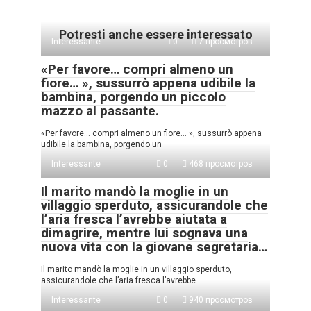
Potresti anche essere interessato
Interessante
0
7 просмотров
«Per favore… compri almeno un
fiore… », sussurrò appena udibile la
bambina, porgendo un piccolo
mazzo al passante.
«Per favore… compri almeno un fiore… », sussurrò appena
udibile la bambina, porgendo un
Interessante
0
468 просмотров
Il marito mandò la moglie in un
villaggio sperduto, assicurandole che
l’aria fresca l’avrebbe aiutata a
dimagrire, mentre lui sognava una
nuova vita con la giovane segretaria…
Il marito mandò la moglie in un villaggio sperduto,
assicurandole che l’aria fresca l’avrebbe
Interessante
0
940 просмотров