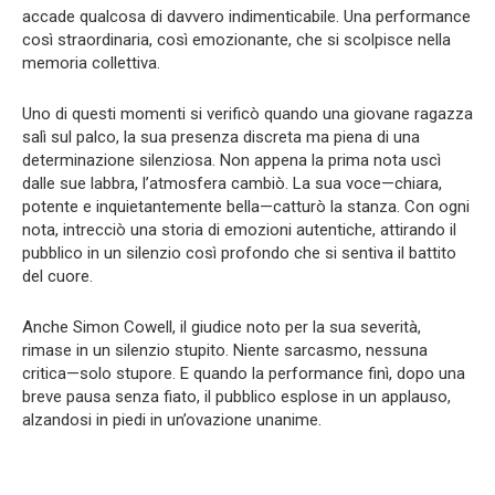
accade qualcosa di davvero indimenticabile. Una performance
così straordinaria, così emozionante, che si scolpisce nella
memoria collettiva.
Uno di questi momenti si verificò quando una giovane ragazza
salì sul palco, la sua presenza discreta ma piena di una
determinazione silenziosa. Non appena la prima nota uscì
dalle sue labbra, l’atmosfera cambiò. La sua voce—chiara,
potente e inquietantemente bella—catturò la stanza. Con ogni
nota, intrecciò una storia di emozioni autentiche, attirando il
pubblico in un silenzio così profondo che si sentiva il battito
del cuore.
Anche Simon Cowell, il giudice noto per la sua severità,
rimase in un silenzio stupito. Niente sarcasmo, nessuna
critica—solo stupore. E quando la performance finì, dopo una
breve pausa senza fiato, il pubblico esplose in un applauso,
alzandosi in piedi in un’ovazione unanime.