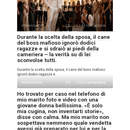
Interessante
0
149 просмотров
Durante la scelta della sposa, il cane
del boss mafioso ignorò dodici
ragazze e si sdraiò ai piedi della
cameriera – la verità su di lei
sconvolse tutti.
Durante la scelta della sposa, il cane del boss mafioso
ignorò dodici ragazze e
Interessante
0
562 просмотров
Ho trovato per caso nel telefono di
mio marito foto e video con una
giovane donna bellissima. «È solo
mia cugina, non inventarti storie»,
disse con calma. Ma mio marito non
sospettava nemmeno quale vendetta
avessi già preparato per lui e per la