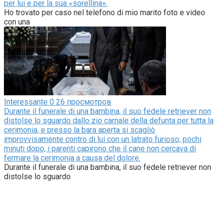
per lui e per la sua «sorellina».
Ho trovato per caso nel telefono di mio marito foto e video
con una
Interessante
0
26 просмотров
Durante il funerale di una bambina, il suo fedele retriever non
distolse lo sguardo dallo zio carnale della defunta per tutta la
cerimonia, e presso la bara aperta si scagliò
improvvisamente contro di lui con un latrato furioso; pochi
minuti dopo, i parenti capirono che il cane non cercava di
fermare la cerimonia a causa del dolore.
Durante il funerale di una bambina, il suo fedele retriever non
distolse lo sguardo