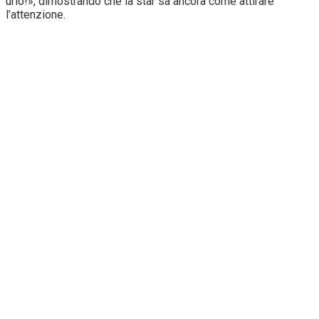
urlo!», dimostrando che la star sa ancora come attirare
l’attenzione.