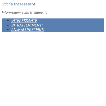
Skip
Storie Interessanti
to
Informazioni e intrattenimento
content
INTERESSANTE
INTRATTENIMENTI
ANIMALI PREFERITI