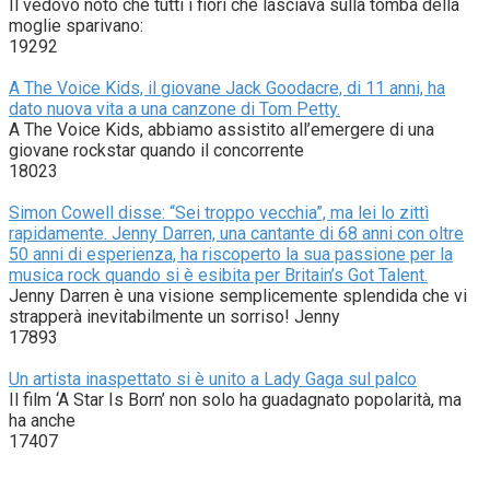
Il vedovo notò che tutti i fiori che lasciava sulla tomba della
moglie sparivano:
19292
A The Voice Kids, il giovane Jack Goodacre, di 11 anni, ha
dato nuova vita a una canzone di Tom Petty.
A The Voice Kids, abbiamo assistito all’emergere di una
giovane rockstar quando il concorrente
18023
Simon Cowell disse: “Sei troppo vecchia”, ma lei lo zittì
rapidamente. Jenny Darren, una cantante di 68 anni con oltre
50 anni di esperienza, ha riscoperto la sua passione per la
musica rock quando si è esibita per Britain’s Got Talent.
Jenny Darren è una visione semplicemente splendida che vi
strapperà inevitabilmente un sorriso! Jenny
17893
Un artista inaspettato si è unito a Lady Gaga sul palco
Il film ‘A Star Is Born’ non solo ha guadagnato popolarità, ma
ha anche
17407