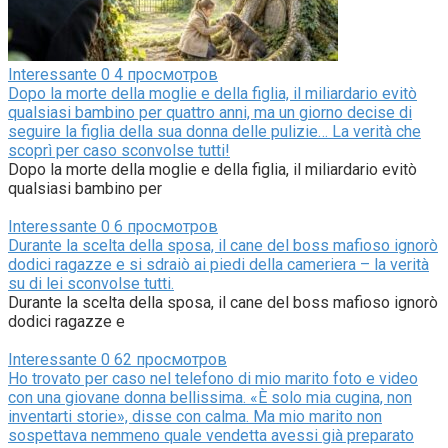
Interessante
0
4 просмотров
Dopo la morte della moglie e della figlia, il miliardario evitò
qualsiasi bambino per quattro anni, ma un giorno decise di
seguire la figlia della sua donna delle pulizie… La verità che
scoprì per caso sconvolse tutti!
Dopo la morte della moglie e della figlia, il miliardario evitò
qualsiasi bambino per
Interessante
0
6 просмотров
Durante la scelta della sposa, il cane del boss mafioso ignorò
dodici ragazze e si sdraiò ai piedi della cameriera – la verità
su di lei sconvolse tutti.
Durante la scelta della sposa, il cane del boss mafioso ignorò
dodici ragazze e
Interessante
0
62 просмотров
Ho trovato per caso nel telefono di mio marito foto e video
con una giovane donna bellissima. «È solo mia cugina, non
inventarti storie», disse con calma. Ma mio marito non
sospettava nemmeno quale vendetta avessi già preparato