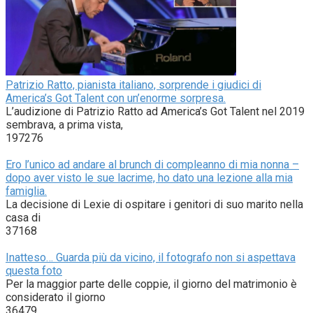
Patrizio Ratto, pianista italiano, sorprende i giudici di
America’s Got Talent con un’enorme sorpresa.
L’audizione di Patrizio Ratto ad America’s Got Talent nel 2019
sembrava, a prima vista,
197276
Ero l’unico ad andare al brunch di compleanno di mia nonna –
dopo aver visto le sue lacrime, ho dato una lezione alla mia
famiglia.
La decisione di Lexie di ospitare i genitori di suo marito nella
casa di
37168
Inatteso… Guarda più da vicino, il fotografo non si aspettava
questa foto
Per la maggior parte delle coppie, il giorno del matrimonio è
considerato il giorno
36479