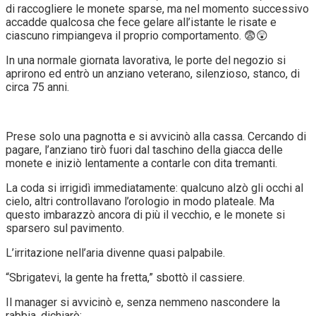
di raccogliere le monete sparse, ma nel momento successivo
accadde qualcosa che fece gelare all’istante le risate e
ciascuno rimpiangeva il proprio comportamento. 😨😲
In una normale giornata lavorativa, le porte del negozio si
aprirono ed entrò un anziano veterano, silenzioso, stanco, di
circa 75 anni.
Prese solo una pagnotta e si avvicinò alla cassa. Cercando di
pagare, l’anziano tirò fuori dal taschino della giacca delle
monete e iniziò lentamente a contarle con dita tremanti.
La coda si irrigidì immediatamente: qualcuno alzò gli occhi al
cielo, altri controllavano l’orologio in modo plateale. Ma
questo imbarazzò ancora di più il vecchio, e le monete si
sparsero sul pavimento.
L’irritazione nell’aria divenne quasi palpabile.
“Sbrigatevi, la gente ha fretta,” sbottò il cassiere.
Il manager si avvicinò e, senza nemmeno nascondere la
rabbia, dichiarò: