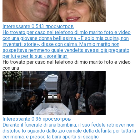
Interessante
0
543 просмотров
Ho trovato per caso nel telefono di mio marito foto e video
con una giovane donna bellissima. «È solo mia cugina, non
inventarti storie», disse con calma. Ma mio marito non
sospettava nemmeno quale vendetta avessi già preparato
per lui e per la sua «sorellina».
Ho trovato per caso nel telefono di mio marito foto e video
con una
Interessante
0
36 просмотров
Durante il funerale di una bambina, il suo fedele retriever non
distolse lo sguardo dallo zio carnale della defunta per tutta la
cerimonia, e presso la bara aperta si scagliò