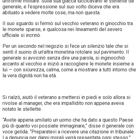
uniforme militare. Sulla sua giacca luccicavano le stellette da
generale, e l’espressione sul suo volto diceva che era
abituato a vedere molte cose, ma non questa.
Il suo sguardo si fermò sul vecchio veterano in ginocchio tra
le monete sparse, e qualcosa nei lineamenti del severo
ufficiale si incrinò.
Per un secondo nel negozio si fece un silenzio tale che si
sentì il suono di un’altra monetina rotolare sul pavimento. Il
generale si avvicinò senza dire una parola, si inginocchiò
accanto al vecchio e iniziò a raccogliere le monete insieme a
lui — con sicurezza, calma, come a mostrare a tutti intorno che
la vera dignità non ha età.
Si rialzò, aiutò il veterano a mettersi in piedi e solo allora si
rivolse al manager, che era impallidito non appena aveva
notato le stellette.
“Avete appena umiliato un uomo che ha dato a questo Paese
più di quanto voi possiate immaginare,” disse il generale con
voce gelida. “Preparatevi a ricevere una citazione in tribunale.
La denuncia per danni morali verrà presentata oggi stesso.”