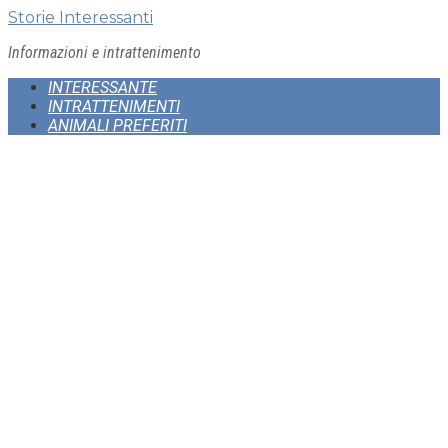
Skip
Storie Interessanti
to
Informazioni e intrattenimento
content
INTERESSANTE
INTRATTENIMENTI
ANIMALI PREFERITI