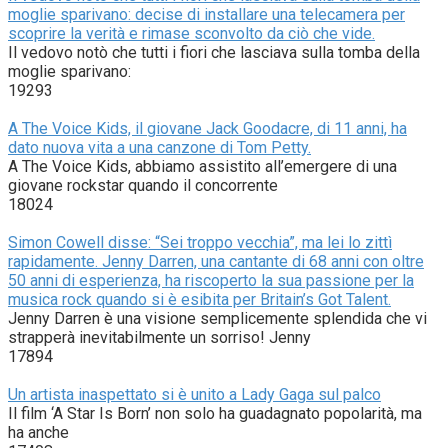
moglie sparivano: decise di installare una telecamera per
scoprire la verità e rimase sconvolto da ciò che vide.
Il vedovo notò che tutti i fiori che lasciava sulla tomba della
moglie sparivano:
19293
A The Voice Kids, il giovane Jack Goodacre, di 11 anni, ha
dato nuova vita a una canzone di Tom Petty.
A The Voice Kids, abbiamo assistito all’emergere di una
giovane rockstar quando il concorrente
18024
Simon Cowell disse: “Sei troppo vecchia”, ma lei lo zittì
rapidamente. Jenny Darren, una cantante di 68 anni con oltre
50 anni di esperienza, ha riscoperto la sua passione per la
musica rock quando si è esibita per Britain’s Got Talent.
Jenny Darren è una visione semplicemente splendida che vi
strapperà inevitabilmente un sorriso! Jenny
17894
Un artista inaspettato si è unito a Lady Gaga sul palco
Il film ‘A Star Is Born’ non solo ha guadagnato popolarità, ma
ha anche