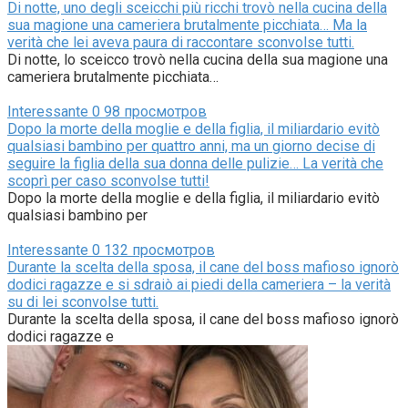
Di notte, uno degli sceicchi più ricchi trovò nella cucina della
sua magione una cameriera brutalmente picchiata… Ma la
verità che lei aveva paura di raccontare sconvolse tutti.
Di notte, lo sceicco trovò nella cucina della sua magione una
cameriera brutalmente picchiata…
Interessante
0
98 просмотров
Dopo la morte della moglie e della figlia, il miliardario evitò
qualsiasi bambino per quattro anni, ma un giorno decise di
seguire la figlia della sua donna delle pulizie… La verità che
scoprì per caso sconvolse tutti!
Dopo la morte della moglie e della figlia, il miliardario evitò
qualsiasi bambino per
Interessante
0
132 просмотров
Durante la scelta della sposa, il cane del boss mafioso ignorò
dodici ragazze e si sdraiò ai piedi della cameriera – la verità
su di lei sconvolse tutti.
Durante la scelta della sposa, il cane del boss mafioso ignorò
dodici ragazze e