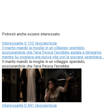
Potresti anche essere interessato
Interessante
0
133 просмотров
Il marito mandò la moglie in un villaggio sperduto,
assicurandole che l’aria fresca l’avrebbe aiutata a dimagrire,
mentre lui sognava una nuova vita con la giovane segretaria…
Il marito mandò la moglie in un villaggio sperduto,
assicurandole che l’aria fresca l’avrebbe
Interessante
0
441 просмотров