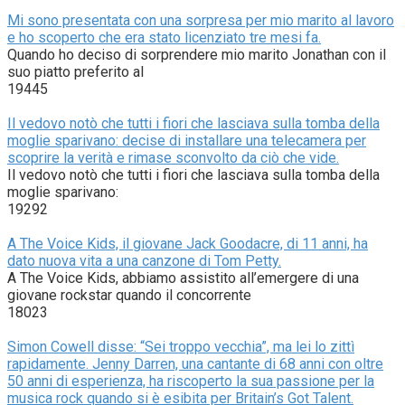
Mi sono presentata con una sorpresa per mio marito al lavoro
e ho scoperto che era stato licenziato tre mesi fa.
Quando ho deciso di sorprendere mio marito Jonathan con il
suo piatto preferito al
19445
Il vedovo notò che tutti i fiori che lasciava sulla tomba della
moglie sparivano: decise di installare una telecamera per
scoprire la verità e rimase sconvolto da ciò che vide.
Il vedovo notò che tutti i fiori che lasciava sulla tomba della
moglie sparivano:
19292
A The Voice Kids, il giovane Jack Goodacre, di 11 anni, ha
dato nuova vita a una canzone di Tom Petty.
A The Voice Kids, abbiamo assistito all’emergere di una
giovane rockstar quando il concorrente
18023
Simon Cowell disse: “Sei troppo vecchia”, ma lei lo zittì
rapidamente. Jenny Darren, una cantante di 68 anni con oltre
50 anni di esperienza, ha riscoperto la sua passione per la
musica rock quando si è esibita per Britain’s Got Talent.