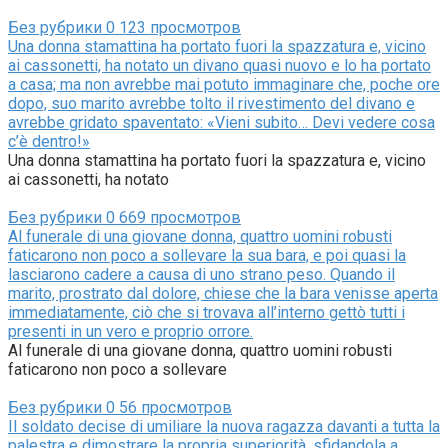
Без рубрики
0
123 просмотров
Una donna stamattina ha portato fuori la spazzatura e, vicino
ai cassonetti, ha notato un divano quasi nuovo e lo ha portato
a casa; ma non avrebbe mai potuto immaginare che, poche ore
dopo, suo marito avrebbe tolto il rivestimento del divano e
avrebbe gridato spaventato: «Vieni subito… Devi vedere cosa
c’è dentro!»
Una donna stamattina ha portato fuori la spazzatura e, vicino
ai cassonetti, ha notato
Без рубрики
0
669 просмотров
Al funerale di una giovane donna, quattro uomini robusti
faticarono non poco a sollevare la sua bara, e poi quasi la
lasciarono cadere a causa di uno strano peso. Quando il
marito, prostrato dal dolore, chiese che la bara venisse aperta
immediatamente, ciò che si trovava all’interno gettò tutti i
presenti in un vero e proprio orrore.
Al funerale di una giovane donna, quattro uomini robusti
faticarono non poco a sollevare
Без рубрики
0
56 просмотров
Il soldato decise di umiliare la nuova ragazza davanti a tutta la
palestra e dimostrare la propria superiorità, sfidandola a