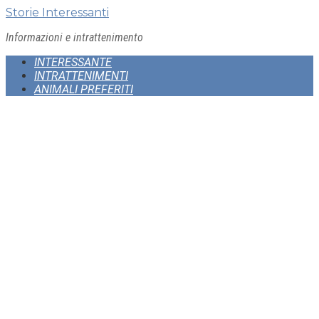
Skip
Storie Interessanti
to
Informazioni e intrattenimento
content
INTERESSANTE
INTRATTENIMENTI
ANIMALI PREFERITI