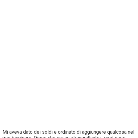
Mi aveva dato dei soldi e ordinato di aggiungere qualcosa nel
mio bicchiere. Disse che era un «tranquillante», così sarei