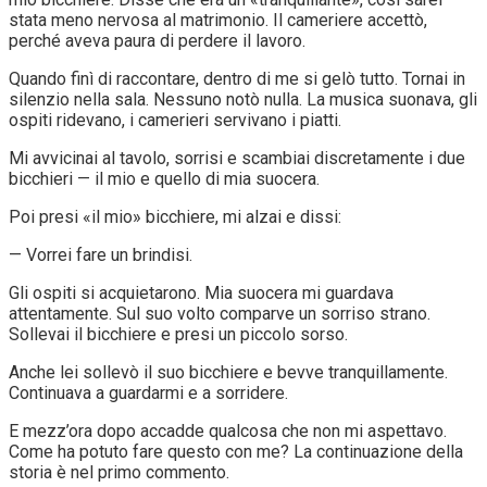
stata meno nervosa al matrimonio. Il cameriere accettò,
perché aveva paura di perdere il lavoro.
Quando finì di raccontare, dentro di me si gelò tutto. Tornai in
silenzio nella sala. Nessuno notò nulla. La musica suonava, gli
ospiti ridevano, i camerieri servivano i piatti.
Mi avvicinai al tavolo, sorrisi e scambiai discretamente i due
bicchieri — il mio e quello di mia suocera.
Poi presi «il mio» bicchiere, mi alzai e dissi:
— Vorrei fare un brindisi.
Gli ospiti si acquietarono. Mia suocera mi guardava
attentamente. Sul suo volto comparve un sorriso strano.
Sollevai il bicchiere e presi un piccolo sorso.
Anche lei sollevò il suo bicchiere e bevve tranquillamente.
Continuava a guardarmi e a sorridere.
E mezz’ora dopo accadde qualcosa che non mi aspettavo.
Come ha potuto fare questo con me? La continuazione della
storia è nel primo commento.