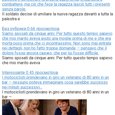
combattere, ma ciò che fece la ragazza lasciò tutti i presenti
senza parole.
Il soldato decise di umiliare la nuova ragazza davanti a tutta la
palestra e
Без рубрики
0
66 просмотров
Siamo sposati da cinque anni. Per tutto questo tempo sapevo
che mio marito aveva avuto una moglie prima di me e che era
morta poco prima che ci incontrassimo. Non sono mai entrata
nei dettagli, non ho fatto troppe domande — pensavo che il
dolore fosse ancora свежо, che per lui fosse difficile.
Siamo sposati da cinque anni. Per tutto questo tempo sapevo
che mio marito aveva
Interessante
0
45 просмотров
I motociclisti prendevano in giro un veterano di 80 anni in un
bar — nessuno poteva immaginare cosa sarebbe successo
nei minuti successivi…
I motociclisti prendevano in giro un veterano di 80 anni in un
bar —