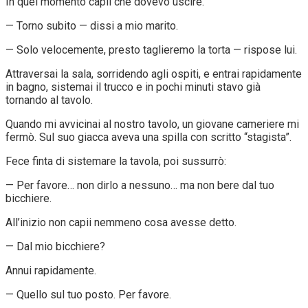
In quel momento capii che dovevo uscire.
— Torno subito — dissi a mio marito.
— Solo velocemente, presto taglieremo la torta — rispose lui.
Attraversai la sala, sorridendo agli ospiti, e entrai rapidamente
in bagno, sistemai il trucco e in pochi minuti stavo già
tornando al tavolo.
Quando mi avvicinai al nostro tavolo, un giovane cameriere mi
fermò. Sul suo giacca aveva una spilla con scritto “stagista”.
Fece finta di sistemare la tavola, poi sussurrò:
— Per favore… non dirlo a nessuno… ma non bere dal tuo
bicchiere.
All’inizio non capii nemmeno cosa avesse detto.
— Dal mio bicchiere?
Annui rapidamente.
— Quello sul tuo posto. Per favore.