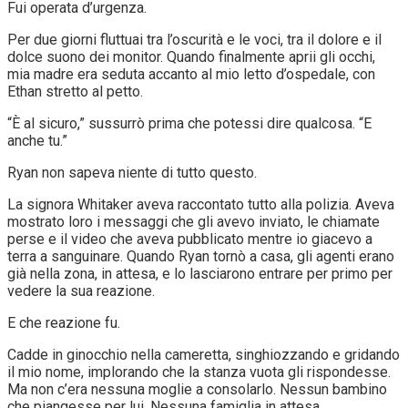
Fui operata d’urgenza.
Per due giorni fluttuai tra l’oscurità e le voci, tra il dolore e il
dolce suono dei monitor. Quando finalmente aprii gli occhi,
mia madre era seduta accanto al mio letto d’ospedale, con
Ethan stretto al petto.
“È al sicuro,” sussurrò prima che potessi dire qualcosa. “E
anche tu.”
Ryan non sapeva niente di tutto questo.
La signora Whitaker aveva raccontato tutto alla polizia. Aveva
mostrato loro i messaggi che gli avevo inviato, le chiamate
perse e il video che aveva pubblicato mentre io giacevo a
terra a sanguinare. Quando Ryan tornò a casa, gli agenti erano
già nella zona, in attesa, e lo lasciarono entrare per primo per
vedere la sua reazione.
E che reazione fu.
Cadde in ginocchio nella cameretta, singhiozzando e gridando
il mio nome, implorando che la stanza vuota gli rispondesse.
Ma non c’era nessuna moglie a consolarlo. Nessun bambino
che piangesse per lui. Nessuna famiglia in attesa.