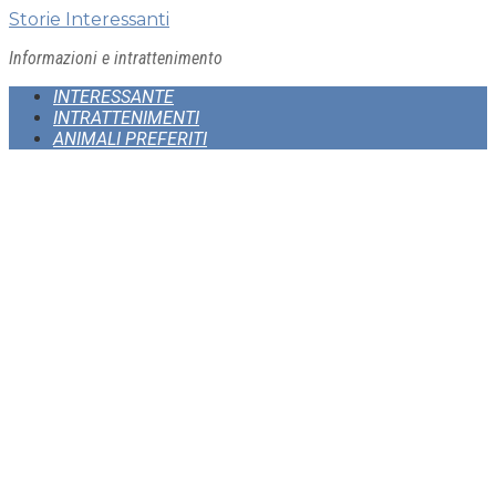
Skip
Storie Interessanti
to
Informazioni e intrattenimento
content
INTERESSANTE
INTRATTENIMENTI
ANIMALI PREFERITI