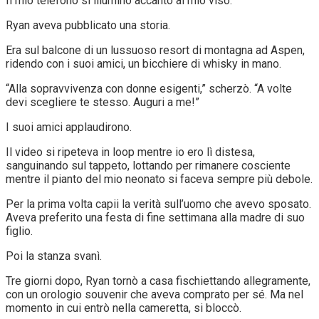
Il mio telefono si illuminò accanto al mio viso.
Ryan aveva pubblicato una storia.
Era sul balcone di un lussuoso resort di montagna ad Aspen,
ridendo con i suoi amici, un bicchiere di whisky in mano.
“Alla sopravvivenza con donne esigenti,” scherzò. “A volte
devi scegliere te stesso. Auguri a me!”
I suoi amici applaudirono.
Il video si ripeteva in loop mentre io ero lì distesa,
sanguinando sul tappeto, lottando per rimanere cosciente
mentre il pianto del mio neonato si faceva sempre più debole.
Per la prima volta capii la verità sull’uomo che avevo sposato.
Aveva preferito una festa di fine settimana alla madre di suo
figlio.
Poi la stanza svanì.
Tre giorni dopo, Ryan tornò a casa fischiettando allegramente,
con un orologio souvenir che aveva comprato per sé. Ma nel
momento in cui entrò nella cameretta, si bloccò.