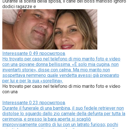
Durante la scelta della sposa, il cane del boss mafioso ignorò
dodici ragazze e
Interessante
0
49 просмотров
Ho trovato per caso nel telefono di mio marito foto e video
con una giovane donna bellissima. «È solo mia cugina, non
inventarti storie», disse con calma. Ma mio marito non
sospettava nemmeno quale vendetta avessi già preparato
per lui e per la sua «sorellina».
Ho trovato per caso nel telefono di mio marito foto e video
con una
Interessante
0
23 просмотров
Durante il funerale di una bambina, il suo fedele retriever non
distolse lo sguardo dallo zio carnale della defunta per tutta la
cerimonia, e presso la bara aperta si scagliò
improvvisamente contro di lui con un latrato furioso; pochi