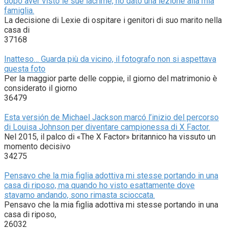
dopo aver visto le sue lacrime, ho dato una lezione alla mia
famiglia.
La decisione di Lexie di ospitare i genitori di suo marito nella
casa di
37168
Inatteso… Guarda più da vicino, il fotografo non si aspettava
questa foto
Per la maggior parte delle coppie, il giorno del matrimonio è
considerato il giorno
36479
Esta versión de Michael Jackson marcó l’inizio del percorso
di Louisa Johnson per diventare campionessa di X Factor.
Nel 2015, il palco di «The X Factor» britannico ha vissuto un
momento decisivo
34275
Pensavo che la mia figlia adottiva mi stesse portando in una
casa di riposo, ma quando ho visto esattamente dove
stavamo andando, sono rimasta scioccata.
Pensavo che la mia figlia adottiva mi stesse portando in una
casa di riposo,
26032