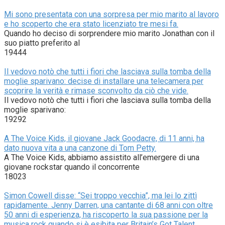
Mi sono presentata con una sorpresa per mio marito al lavoro
e ho scoperto che era stato licenziato tre mesi fa.
Quando ho deciso di sorprendere mio marito Jonathan con il
suo piatto preferito al
19444
Il vedovo notò che tutti i fiori che lasciava sulla tomba della
moglie sparivano: decise di installare una telecamera per
scoprire la verità e rimase sconvolto da ciò che vide.
Il vedovo notò che tutti i fiori che lasciava sulla tomba della
moglie sparivano:
19292
A The Voice Kids, il giovane Jack Goodacre, di 11 anni, ha
dato nuova vita a una canzone di Tom Petty.
A The Voice Kids, abbiamo assistito all’emergere di una
giovane rockstar quando il concorrente
18023
Simon Cowell disse: “Sei troppo vecchia”, ma lei lo zittì
rapidamente. Jenny Darren, una cantante di 68 anni con oltre
50 anni di esperienza, ha riscoperto la sua passione per la
musica rock quando si è esibita per Britain’s Got Talent.