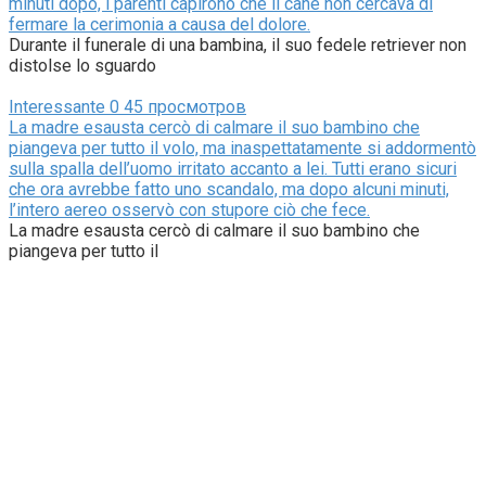
minuti dopo, i parenti capirono che il cane non cercava di
fermare la cerimonia a causa del dolore.
Durante il funerale di una bambina, il suo fedele retriever non
distolse lo sguardo
Interessante
0
45 просмотров
La madre esausta cercò di calmare il suo bambino che
piangeva per tutto il volo, ma inaspettatamente si addormentò
sulla spalla dell’uomo irritato accanto a lei. Tutti erano sicuri
che ora avrebbe fatto uno scandalo, ma dopo alcuni minuti,
l’intero aereo osservò con stupore ciò che fece.
La madre esausta cercò di calmare il suo bambino che
piangeva per tutto il