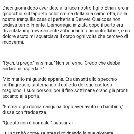
Dieci giorni dopo aver dato alla luce nostro figlio Ethan, ero in
ginocchio sul tappeto color crema della sua cameretta, nella
nostra tranquilla casa di periferia a Denver. Qualcosa non
andava terribilmente. L’emorragia iniziata dopo il parto era
diventata improvvisamente abbondante e incontrollabile, e un
dolore acuto mi squarciava il corpo ogni volta che cercavo di
muovermi.
“Ryan, ti prego,” ansimai. “Non si ferma. Credo che debba
andare in ospedale.”
Mio marito mi guardò appena. Era davanti allo specchio
nell’ingresso, sistemando il colletto del suo costoso
maglione. I suoi borsoni per il fine settimana erano già pronti
accanto alla porta.
“Emma, ogni donna sanguina dopo aver avuto un bambino,”
disse con freddezza.
“Questo non è normale,” sussurrai.
Lui sospirò come se stessi rovinando la sua giornata