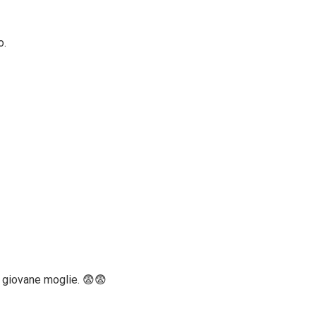
o.
giovane moglie. 😨😨