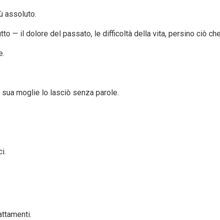
iù assoluto.
tto — il dolore del passato, le difficoltà della vita, persino ciò c
e.
di sua moglie lo lasciò senza parole.
i.
attamenti.