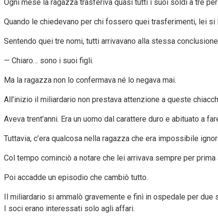
Ogni mese la ragazza trasferiva quasi tutti i suoi soldi a tre pe
Quando le chiedevano per chi fossero quei trasferimenti, lei si 
Sentendo quei tre nomi, tutti arrivavano alla stessa conclusione
— Chiaro… sono i suoi figli.
Ma la ragazza non lo confermava né lo negava mai.
All’inizio il miliardario non prestava attenzione a queste chiacch
Aveva trent’anni. Era un uomo dal carattere duro e abituato a f
Tuttavia, c’era qualcosa nella ragazza che era impossibile ignor
Col tempo cominciò a notare che lei arrivava sempre per prima a
Poi accadde un episodio che cambiò tutto.
Il miliardario si ammalò gravemente e finì in ospedale per due 
I soci erano interessati solo agli affari.