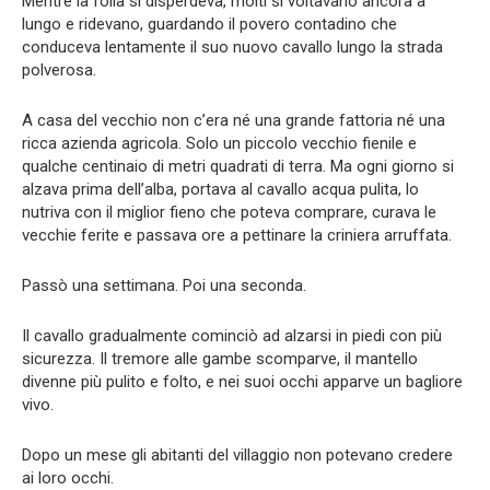
Mentre la folla si disperdeva, molti si voltavano ancora a
lungo e ridevano, guardando il povero contadino che
conduceva lentamente il suo nuovo cavallo lungo la strada
polverosa.
A casa del vecchio non c’era né una grande fattoria né una
ricca azienda agricola. Solo un piccolo vecchio fienile e
qualche centinaio di metri quadrati di terra. Ma ogni giorno si
alzava prima dell’alba, portava al cavallo acqua pulita, lo
nutriva con il miglior fieno che poteva comprare, curava le
vecchie ferite e passava ore a pettinare la criniera arruffata.
Passò una settimana. Poi una seconda.
Il cavallo gradualmente cominciò ad alzarsi in piedi con più
sicurezza. Il tremore alle gambe scomparve, il mantello
divenne più pulito e folto, e nei suoi occhi apparve un bagliore
vivo.
Dopo un mese gli abitanti del villaggio non potevano credere
ai loro occhi.