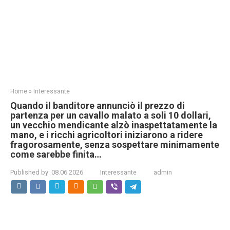
Home
»
Interessante
Quando il banditore annunciò il prezzo di
partenza per un cavallo malato a soli 10 dollari,
un vecchio mendicante alzò inaspettatamente la
mano, e i ricchi agricoltori iniziarono a ridere
fragorosamente, senza sospettare minimamente
come sarebbe finita…
Published by:
08.06.2026
Interessante
admin