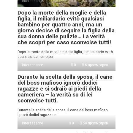
Interessante
0
4 просмотров
Dopo la morte della moglie e della
figlia, il miliardario evitò qualsiasi
bambino per quattro anni, ma un
giorno decise di seguire la figlia della
sua donna delle pulizie… La verità
che scoprì per caso sconvolse tutti!
Dopo la morte della moglie e della figlia, il miliardario evitò
qualsiasi bambino per
Interessante
0
6 просмотров
Durante la scelta della sposa, il cane
del boss mafioso ignorò dodici
ragazze e si sdraiò ai piedi della
cameriera – la verità su di lei
sconvolse tutti.
Durante la scelta della sposa, il cane del boss mafioso
ignorò dodici ragazze e
Interessante
0
58 просмотров