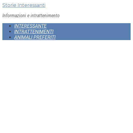
Skip
Storie Interessanti
to
Informazioni e intrattenimento
content
INTERESSANTE
INTRATTENIMENTI
ANIMALI PREFERITI