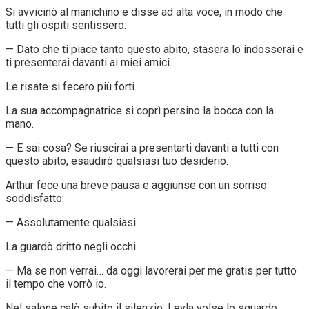
Si avvicinò al manichino e disse ad alta voce, in modo che
tutti gli ospiti sentissero:
— Dato che ti piace tanto questo abito, stasera lo indosserai e
ti presenterai davanti ai miei amici.
Le risate si fecero più forti.
La sua accompagnatrice si coprì persino la bocca con la
mano.
— E sai cosa? Se riuscirai a presentarti davanti a tutti con
questo abito, esaudirò qualsiasi tuo desiderio.
Arthur fece una breve pausa e aggiunse con un sorriso
soddisfatto:
— Assolutamente qualsiasi.
La guardò dritto negli occhi.
— Ma se non verrai… da oggi lavorerai per me gratis per tutto
il tempo che vorrò io.
Nel salone calò subito il silenzio. Leyla volse lo sguardo