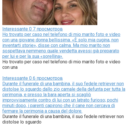
Interessante
0
7 просмотров
Ho trovato per caso nel telefono di mio marito foto e video
con una giovane donna bellissima. «È solo mia cugina, non
inventarti storie», disse con calma. Ma mio marito non
sospettava nemmeno quale vendetta avessi già preparato
per lui e per la sua «sorellina».
Ho trovato per caso nel telefono di mio marito foto e video
con una
Interessante
0
6 просмотров
Durante il funerale di una bambina, il suo fedele retriever non
distolse lo sguardo dallo zio carnale della defunta per tutta la
cerimonia, e presso la bara aperta si scagliò
improvvisamente contro di lui con un latrato furioso; pochi
minuti dopo, i parenti capirono che il cane non cercava di
fermare la cerimonia a causa del dolore.
Durante il funerale di una bambina, il suo fedele retriever non
distolse lo sguardo