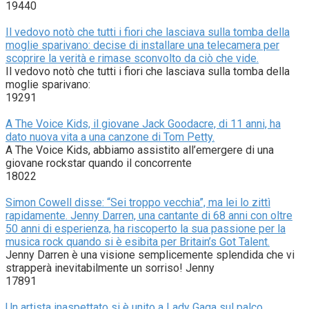
19440
Il vedovo notò che tutti i fiori che lasciava sulla tomba della
moglie sparivano: decise di installare una telecamera per
scoprire la verità e rimase sconvolto da ciò che vide.
Il vedovo notò che tutti i fiori che lasciava sulla tomba della
moglie sparivano:
19291
A The Voice Kids, il giovane Jack Goodacre, di 11 anni, ha
dato nuova vita a una canzone di Tom Petty.
A The Voice Kids, abbiamo assistito all’emergere di una
giovane rockstar quando il concorrente
18022
Simon Cowell disse: “Sei troppo vecchia”, ma lei lo zittì
rapidamente. Jenny Darren, una cantante di 68 anni con oltre
50 anni di esperienza, ha riscoperto la sua passione per la
musica rock quando si è esibita per Britain’s Got Talent.
Jenny Darren è una visione semplicemente splendida che vi
strapperà inevitabilmente un sorriso! Jenny
17891
Un artista inaspettato si è unito a Lady Gaga sul palco