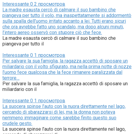
Interessante
0
2 просмотров
La madre esausta cercò di calmare il suo bambino che
piangeva per tutto il volo, ma inaspettatamente si addormentò
sulla spalla dell’uomo irritato accanto a lei. Tutti erano sicuri
che ora avrebbe fatto uno scandalo, ma dopo alcuni minuti,
l’intero aereo osservò con stupore ciò che fece.
La madre esausta cercò di calmare il suo bambino che
piangeva per tutto il
Interessante
0
1 просмотров
Per salvare la sua famiglia, la ragazza accettò di sposare un
miliardario con il volto sfigurato, ma nella prima notte di nozze
l’uomo fece qualcosa che la fece rimanere paralizzata dal
terrore…
Per salvare la sua famiglia, la ragazza accettò di sposare un
miliardario con il
Interessante
0
1 просмотров
La suocera spinse l’auto con la nuora direttamente nel lago,
cercando di sbarazzarsi di lei, ma la donna non poteva
nemmeno immaginare come sarebbe finito questo suo
crudele gesto.
La suocera spinse l’auto con la nuora direttamente nel lago,